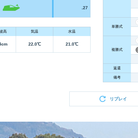
.27
単勝式
波高
気温
水温
4cm
22.0℃
21.0℃
複勝式
返還
備考
リプレイ