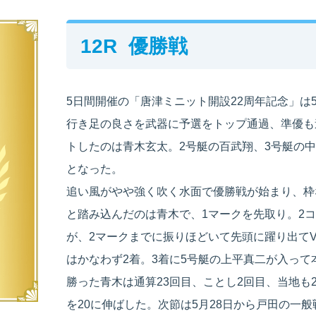
12R 優勝戦
勝選手一覧
ース別成績・
得点率ランキング
レ
り手
5日間開催の「唐津ミニット開設22周年記念」は
行き足の良さを武器に予選をトップ通過、準優も
トしたのは青木玄太。2号艇の百武翔、3号艇の
となった。
追い風がやや強く吹く水面で優勝戦が始まり、枠な
と踏み込んだのは青木で、1マークを先取り。2コ
が、2マークまでに振りほどいて先頭に躍り出て
はかなわず2着。3着に5号艇の上平真二が入って
勝った青木は通算23回目、ことし2回目、当地も
を20に伸ばした。次節は5月28日から戸田の一