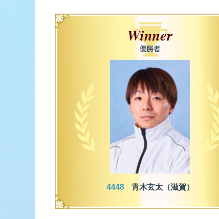
佐賀支部選手一覧
記念競走優
今節の進入コ
進入コース別選手成績
決ま
今節出場選手のマル得情報
4448
青木玄太（滋賀）