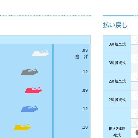
払い戻し
3連勝単式
.03
逃 げ
3連勝複式
.12
2連勝単式
.09
2連勝複式
.12
.18
拡大2連勝
複式