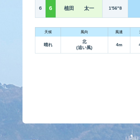
6
６
植田 太一
1'56"8
天候
風向
風速
北
晴れ
4m
(追い風)