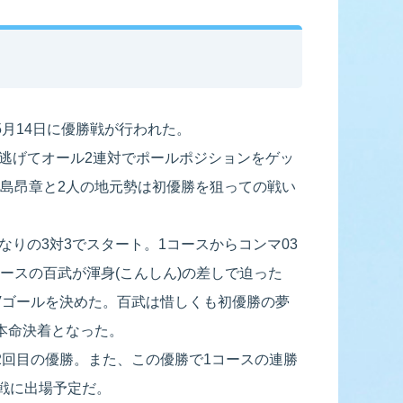
ース展望
全選手コメント
5月14日に優勝戦が行われた。
逃げてオール2連対でポールポジションをゲッ
中島昂章と2人の地元勢は初優勝を狙っての戦い
りの3対3でスタート。1コースからコンマ03
ースの百武が渾身(こんしん)の差しで迫った
Vゴールを決めた。百武は惜しくも初優勝の夢
本命決着となった。
2回目の優勝。また、この優勝で1コースの連勝
般戦に出場予定だ。