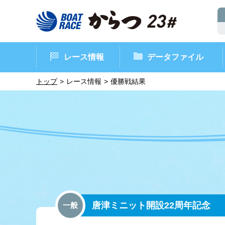
レース情報
データファイル
トップ
レース情報
優勝戦結果
ボートレースからつ（本場）
シリーズインデックス
インフォメーション
モーターデータ
CM・映像集
外向発売所 ド
マンスリーレ
ボート
イベン
レース
唐津ミニット開設22周年記念
一般