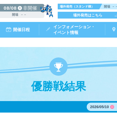
場外発売（スタンド棟）
開場
－
08/08
非開催
土
開場
－－
場外発売はこちら
インフォメーション・
開催日程
イベント情報
優勝戦結果
からつキ
モータ
ボートレースチケットショップ
ボートレース
リームピット
ースガイド
データ
ト情報
結果
出走表・前日予想PDF
出目データ
電話情報
水面特性・
唐津ミニット
前検タイ
ポイ
オ
（外
2026/05/10
日