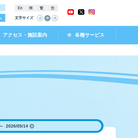
－
En
簡
繁
한
文字サイズ
小
中
大
アクセス・施設案内
各種サービス
ャッシュバック
ー抽選結果・
チケットショップ
進入コース別情報
全国最近5節成績
なべのメモリー
ムランキング
ントクラブ
ラレ呼子
部リンク）
～
2026/05/14
木