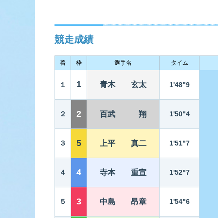
競走成績
着
枠
選手名
タイム
1
青木 玄太
１
1'48"9
2
２
百武 翔
1'50"4
5
３
上平 真二
1'51"7
4
４
寺本 重宣
1'52"7
3
５
中島 昂章
1'54"6