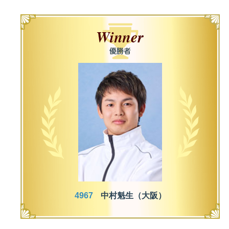
佐賀支部選手一覧
記念競走優勝選手一覧
今節の進入コース別成績
進入コース別選手成績
決まり手
今節出場選手のマル得情報
4967
中村魁生（大阪）