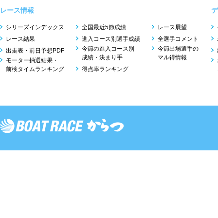
レース情報
デ
シリーズインデックス
全国最近5節成績
レース展望
レース結果
進入コース別選手成績
全選手コメント
今節の進入コース別
今節出場選手の
出走表・前日予想PDF
成績・決まり手
マル得情報
モーター抽選結果・
前検タイムランキング
得点率ランキング