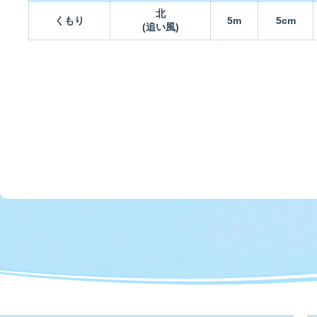
北
くもり
5m
5cm
(追い風)