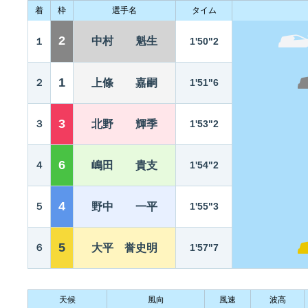
着
枠
選手名
タイム
2
中村 魁生
１
1'50"2
1
２
上條 嘉嗣
1'51"6
3
３
北野 輝季
1'53"2
6
４
嶋田 貴支
1'54"2
4
５
野中 一平
1'55"3
5
６
大平 誉史明
1'57"7
天候
風向
風速
波高