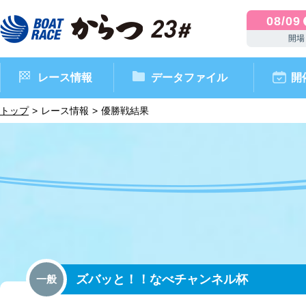
08/09
開場
レース情報
データファイル
開
トップ
レース情報
優勝戦結果
ボートレースからつ（本場）
シリーズインデックス
インフォメーション
モーターデータ
CM・映像集
外向発売所 ドリームピッ
マンスリーレースガイド
ボートデータ
イベント情報
レース結果
ズバッと！！なべチャンネル杯
一般