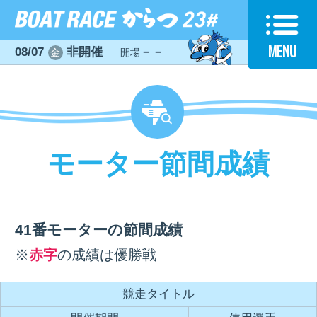
MENU
08/07
非開催
－－
金
開場
モーター節間成績
41番モーターの節間成績
※
赤字
の成績は優勝戦
競走タイトル