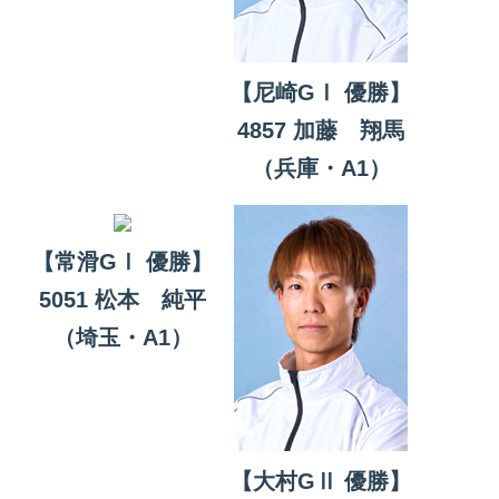
【尼崎GⅠ 優勝】
4857 加藤 翔馬
（兵庫・A1）
【常滑GⅠ 優勝】
5051 松本 純平
（埼玉・A1）
【大村GⅡ 優勝】