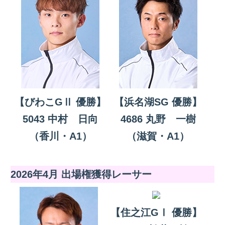
【びわこGⅡ 優勝】
【浜名湖SG 優勝】
5043 中村 日向
4686 丸野 一樹
（香川・A1）
（滋賀・A1）
2026年4月 出場権獲得レーサー
【住之江GⅠ 優勝】