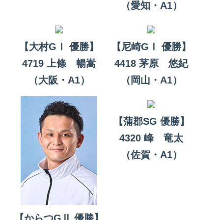
（愛知・A1）
【大村GⅠ 優勝】
【尼崎GⅠ 優勝】
4719 上條 暢嵩
4418 茅原 悠紀
（大阪・A1）
（岡山・A1）
【蒲郡SG 優勝】
4320 峰 竜太
（佐賀・A1）
【からつGⅡ 優勝】