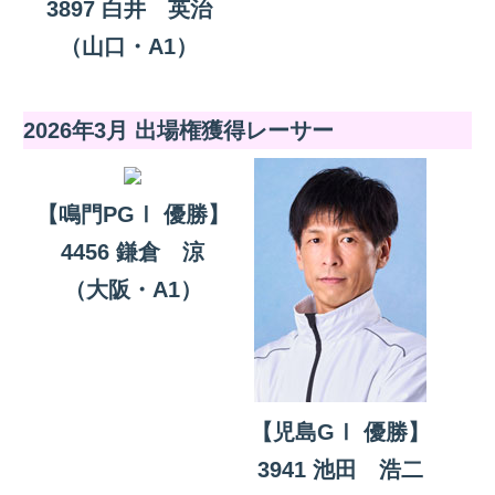
3897 白井 英治
（山口・A1）
2026年3月 出場権獲得レーサー
【鳴門PGⅠ 優勝】
4456 鎌倉 涼
（大阪・A1）
【児島GⅠ 優勝】
3941 池田 浩二