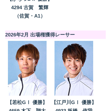
4294 古賀 繁輝
（佐賀・A1）
2026年2月 出場権獲得レーサー
【若松GⅠ 優勝】
【江戸川GⅠ 優勝】
4659 木下 翔太
4933 板橋 侑我