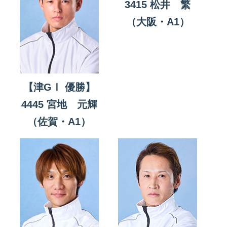
3415 松井 繁
（大阪・A1）
【津GⅠ 優勝】
4445 宮地 元輝
（佐賀・A1）