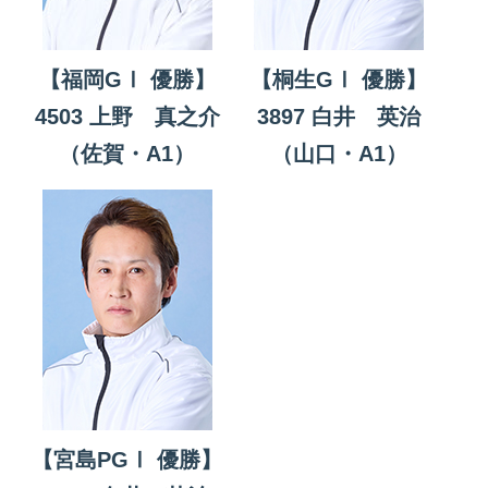
【福岡GⅠ 優勝】
【桐生GⅠ 優勝】
4503 上野 真之介
3897 白井 英治
（佐賀・A1）
（山口・A1）
【宮島PGⅠ 優勝】