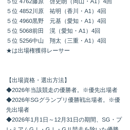
５位 4762藤原 啓史朗（岡山・A1）4回
５位 4852川原 祐明（香川・A1）4回
５位 4960黒野 元基（愛知・A1）4回
５位 5068前田 滉（愛知・A1）4回
５位 5256中山 翔太（三重・A1）4回
★は出場権獲得レーサー
【出場資格・選出方法】
◆2026年当該競走の優勝者。※優先出場者
◆2026年SGグランプリ優勝戦出場者。※優
先出場者
◆2026年1月1日～12月31日の期間、SG・プ
レミアムGⅠ・GⅠ・GⅡ競走を除いた優勝