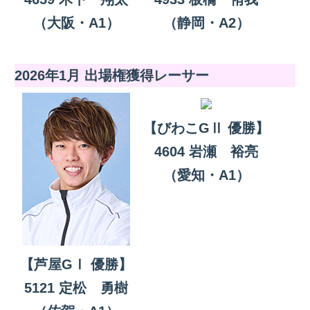
（大阪・A1）
（静岡・A2）
2026年1月 出場権獲得レーサー
【びわこGⅡ 優勝】
4604 岩瀬 裕亮
（愛知・A1）
【芦屋GⅠ 優勝】
5121 定松 勇樹