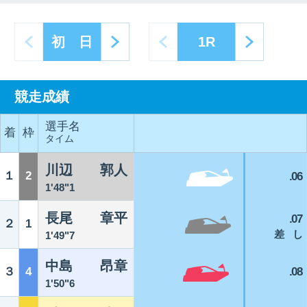
next
prev
next
初 日
1R
競走成績
選手名
着
枠
タイム
川辺 郭人
１
2
.06
1'48"1
長尾 章平
.07
２
1
差 し
1'49"7
中島 昂章
３
4
.08
1'50"6