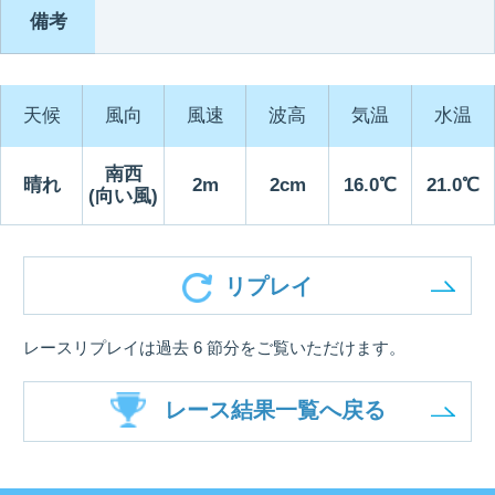
備考
天候
風向
風速
波高
気温
水温
南西
晴れ
2m
2cm
16.0℃
21.0℃
(向い風)
リプレイ
レースリプレイは過去 6 節分をご覧いただけます。
レース結果一覧へ戻る