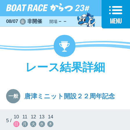
MENU
08/07
非開催
－－
金
開場
レース結果詳細
唐津ミニット開設２２周年記念
一般
10
11
12
13
14
5 /
日
月
火
水
木