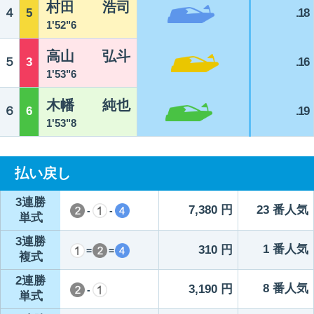
村田 浩司
４
5
.18
1'52"6
高山 弘斗
５
3
.16
1'53"6
木幡 純也
６
6
.19
1'53"8
払い戻し
3連勝
7,380 円
23 番人気
-
-
単式
3連勝
1 番人気
310 円
=
=
複式
2連勝
8 番人気
3,190 円
-
単式