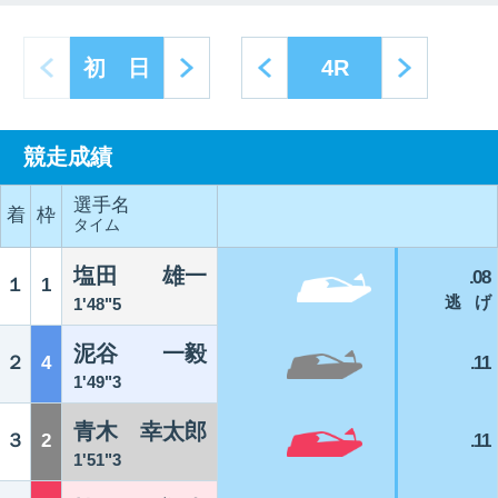
next
prev
next
初 日
4R
競走成績
選手名
着
枠
タイム
塩田 雄一
.08
１
1
逃 げ
1'48"5
泥谷 一毅
２
4
.11
1'49"3
青木 幸太郎
３
2
.11
1'51"3