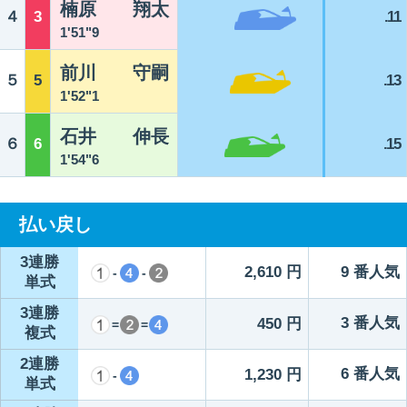
楠原 翔太
４
3
.11
1'51"9
前川 守嗣
５
5
.13
1'52"1
石井 伸長
６
6
.15
1'54"6
払い戻し
3連勝
2,610 円
9 番人気
-
-
単式
3連勝
3 番人気
450 円
=
=
複式
2連勝
6 番人気
1,230 円
-
単式