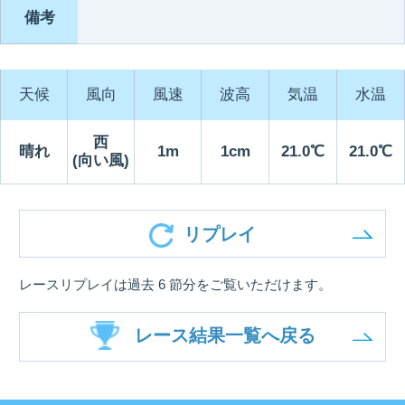
備考
天候
風向
風速
波高
気温
水温
西
晴れ
1m
1cm
21.0℃
21.0℃
(向い風)
リプレイ
レースリプレイは過去 6 節分をご覧いただけます。
レース結果一覧へ戻る