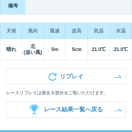
備考
天候
風向
風速
波高
気温
水温
北
晴れ
5m
5cm
21.0℃
21.0℃
(追い風)
リプレイ
レースリプレイは過去 6 節分をご覧いただけます。
レース結果一覧へ戻る