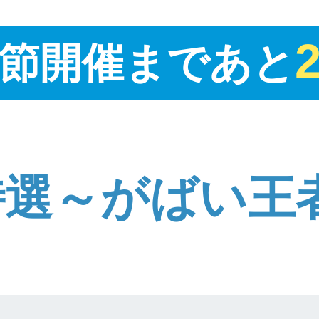
節開催まであと
特選～がばい王