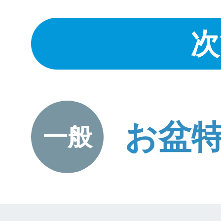
次
お盆
一般