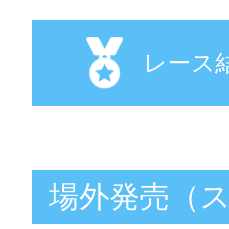
レース
場外発売（