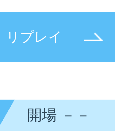
リプレイ
開場
－－