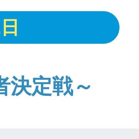
2
日
者決定戦～