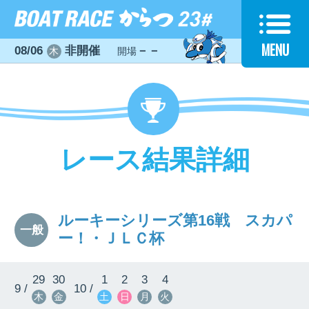
MENU
08/06
非開催
－－
木
開場
レース結果詳細
ルーキーシリーズ第16戦 スカパ
一般
ー！・ＪＬＣ杯
29
30
1
2
3
4
9 /
10 /
木
金
土
日
月
火