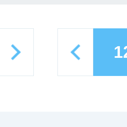
rev
next
1