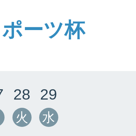
スポーツ杯
7
28
29
月
火
水