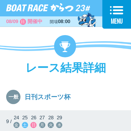
MENU
08/09
開催中
08:00
日
開場
レース結果詳細
日刊スポーツ杯
一般
24
25
26
27
28
29
9 /
金
土
日
月
火
水