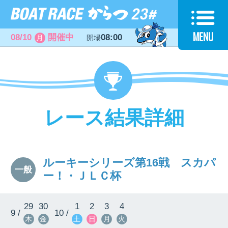
MENU
08/10
開催中
08:00
月
開場
レース結果詳細
ルーキーシリーズ第16戦 スカパ
一般
ー！・ＪＬＣ杯
29
30
1
2
3
4
9 /
10 /
木
金
土
日
月
火