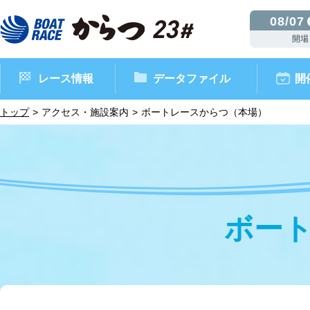
08/07
開場
レース情報
データファイル
開
トップ
アクセス・施設案内
ボートレースからつ（本場）
ボー
ボートレースからつ（本場）
シリーズインデックス
インフォメーション
モーターデータ
CM・映像集
外向発売所 ドリームピッ
マンスリーレースガイド
ボートデータ
イベント情報
レース結果