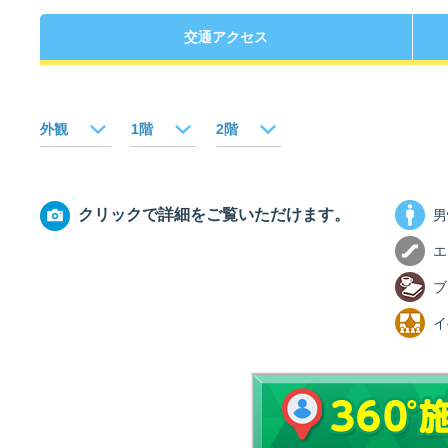
交通アクセス
佐賀支部選手一覧
記念競走優勝選手一覧
今節の進入コース別成績
進入コース別選手成績
決まり手
外観
1階
2階
クリックで詳細をご覧いただけます。
男
エ
今節出場選手のマル得情報
ブ
イ