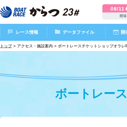
08/11
開場
レース情報
データファイル
開
トップ
アクセス・施設案内
ボートレースチケットショップオラレ
ボートレー
ボートレースからつ（本場）
シリーズインデックス
インフォメーション
モーターデータ
CM・映像集
外向発売所 ドリームピッ
マンスリーレースガイド
ボートデータ
イベント情報
レース結果