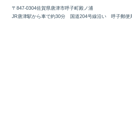
〒847-0304佐賀県唐津市呼子町殿ノ浦
JR唐津駅から車で約30分 国道204号線沿い 呼子郵便
佐賀支部選手一覧
記念競走優勝選手一覧
今節の進入コース別成績
進入コース別選手成績
決まり手
今節出場選手のマル得情報