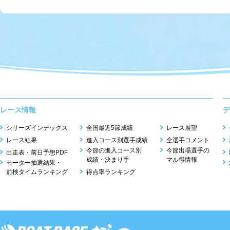
レース情報
デ
シリーズインデックス
全国最近5節成績
レース展望
レース結果
進入コース別選手成績
全選手コメント
今節の進入コース別
今節出場選手の
出走表・前日予想PDF
成績・決まり手
マル得情報
モーター抽選結果・
前検タイムランキング
得点率ランキング