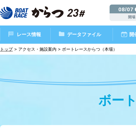
08/07
開場
レース情報
データファイル
開
トップ
アクセス・施設案内
ボートレースからつ（本場）
ボー
ボートレースからつ（本場）
シリーズインデックス
インフォメーション
モーターデータ
CM・映像集
外向発売所 ドリームピッ
マンスリーレースガイド
ボートデータ
イベント情報
レース結果