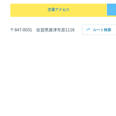
交通アクセス
佐賀支部選手一覧
記念競走優勝選手一覧
今節の進入コース別成績
進入コース別選手成績
決まり手
〒847-0031 佐賀県唐津市原1116
ルート検索
今節出場選手のマル得情報