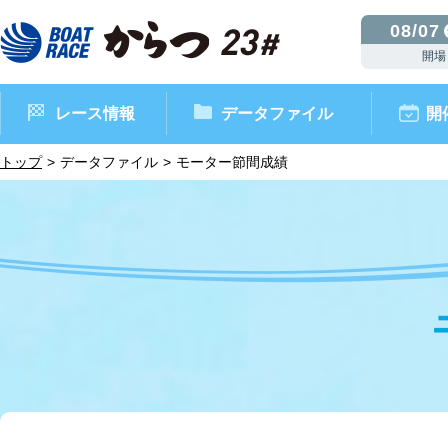
08/07
開場
レース情報
データファイル
開
トップ
データファイル
モーター節間成績
ボートレースからつ（本場）
シリーズインデックス
インフォメーション
モーターデータ
CM・映像集
外向発売所 ドリームピッ
マンスリーレースガイド
ボートデータ
イベント情報
レース結果