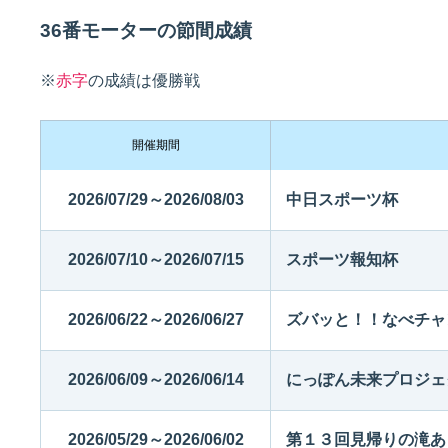
36番モーターの節間成績
佐賀支部選手一覧
記念競走優勝選手一覧
今節の進入コース別成績
進入コース別選手成績
※
赤字
の成績は優勝戦
決まり手
開催期間
2026/07/29～2026/08/03
中日スポーツ杯
2026/07/10～2026/07/15
スポーツ報知杯
今節出場選手のマル得情報
2026/06/22～2026/06/27
ズバッと！！なべチャ
2026/06/09～2026/06/14
にっぽん未来プロジェ
2026/05/29～2026/06/02
第１３回見帰りの滝あ