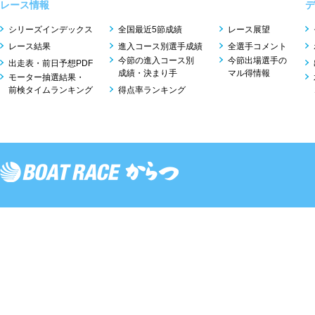
レース情報
デ
シリーズインデックス
全国最近5節成績
レース展望
レース結果
進入コース別選手成績
全選手コメント
今節の進入コース別
今節出場選手の
出走表・前日予想PDF
成績・決まり手
マル得情報
モーター抽選結果・
前検タイムランキング
得点率ランキング