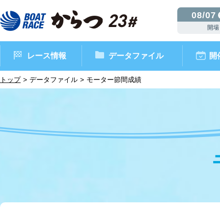
08/07
開場
レース情報
データファイル
開
トップ
データファイル
モーター節間成績
ボートレースからつ（本場）
シリーズインデックス
インフォメーション
モーターデータ
CM・映像集
外向発売所 ドリームピッ
マンスリーレースガイド
ボートデータ
イベント情報
レース結果