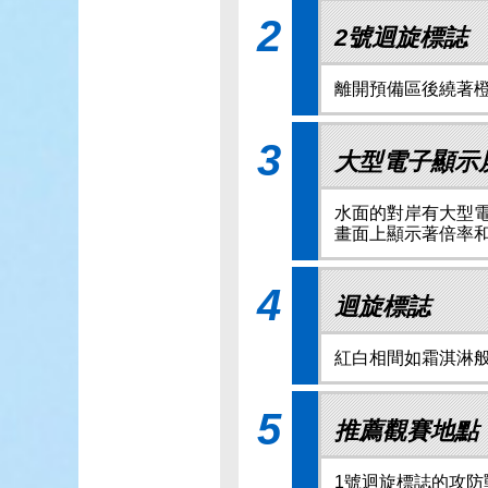
2
2號迴旋標誌
離開預備區後繞著
3
大型電子顯示
水面的對岸有大型
畫面上顯示著倍率
4
迴旋標誌
紅白相間如霜淇淋
5
推薦觀賽地點
1號迴旋標誌的攻