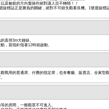
，以及敏銳的方向盤操作絕對讓人目不轉睛！！
迴旋標誌正是勝負的關鍵，絕對不可錯失觀看良機。1號迴旋標
的直徑3m大鐘錶。
動，當指針指著12時就啟動。
艇觀戰用的普通席、付費的指定席，也有餐廳、販賣店、全家型
室。
備等的房間，一般觀眾不可進入。