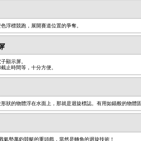
橙色浮標競跑，展開賽道位置的爭奪。
屏
電子顯示屏。
和截止時間等，十分方便。
般形狀的物體浮在水面上，那就是迴旋標誌。有用如錨般的物體
防戰氣勢萬鈞競艇的重頭戲，當然是轉角的迴旋技術！