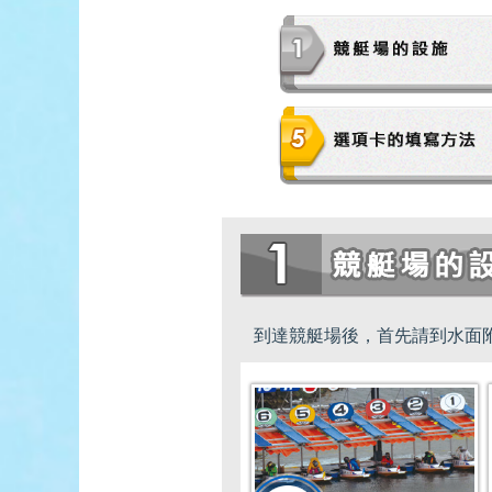
佐賀支部選手一覧
記念競走優
今節の進入コ
進入コース別選手成績
決ま
今節出場選手のマル得情報
到達競艇場後，首先請到水面