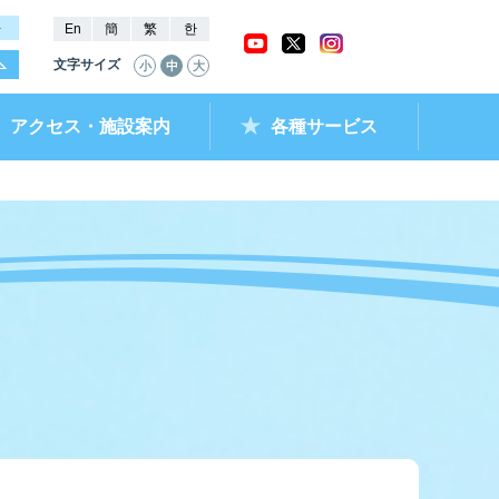
－
En
簡
繁
한
文字サイズ
小
中
大
アクセス・施設案内
各種サービス
ャッシュバック
ー抽選結果・
チケットショップ
進入コース別情報
全国最近5節成績
なべのメモリー
ムランキング
ントクラブ
ラレ呼子
部リンク）