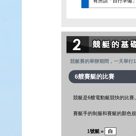
有所謂「自行準備
競艇賽的舉辦期間，一天舉行1
6艘賽艇的比賽
競艇是6艘電動艇競快的比賽
賽艇手的制服和賽艇的顏色
1號艇 =
白