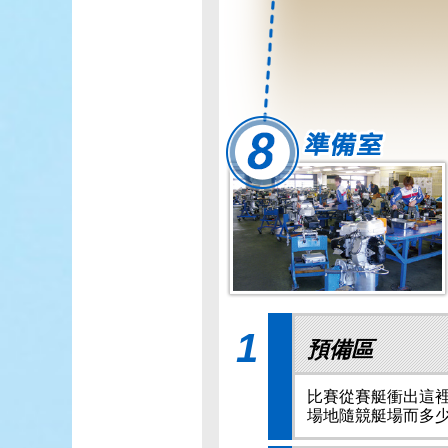
1
預備區
比賽從賽艇衝出這裡 
場地隨競艇場而多