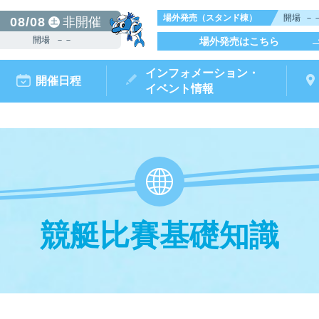
場外発売（スタンド棟）
開場
－
08/08
非開催
土
開場
－－
場外発売はこちら
インフォメーション・
開催日程
イベント情報
競艇比賽基礎知識
からつキ
モータ
ボートレースチケットショップ
ボートレース
リームピット
ースガイド
データ
ト情報
結果
出走表・前日予想PDF
出目データ
電話情報
水面特性・
唐津ミニット
前検タイ
ポイ
オ
（外