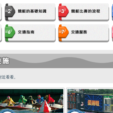
勝選手一覧
ース別成績・
得点率ランキング
レ
り手
附近看看。