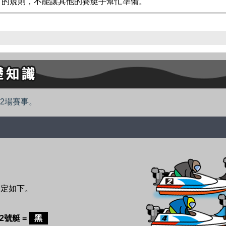
」的規則，不能讓其他的賽艇手幫忙準備。
2場賽事。
。
規定如下。
2號艇 =
黑