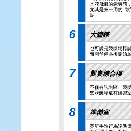
水花飛濺的豪爽感
尤其是第一周的1號
點。
6
大鐘錶
也可說是競艇場標誌
離開預備區後開始啟
7
觀賽綜合樓
不僅有諮詢區、競
些競艇場還有娛樂
8
準備室
賽艇手進行馬達準