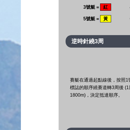
3號艇 =
紅
5號艇 =
黃
逆時針繞3周
賽艇在通過起點線後，按照1
標誌的順序繞賽道轉3周後 (1周
1800m)，決定抵達順序。