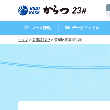
レース情報
データファイル
トップ
外国語TOP
競艇比賽基礎知識
ボートレースからつ（本場）
シリーズインデックス
インフォメーション
モーターデータ
CM・映像集
外向発売所 ド
マンスリーレ
ボート
イベン
レース