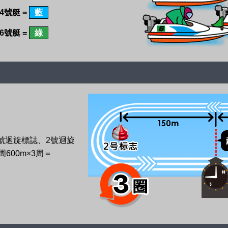
4號艇 =
藍
6號艇 =
綠
號迴旋標誌、2號迴旋
600m×3周＝