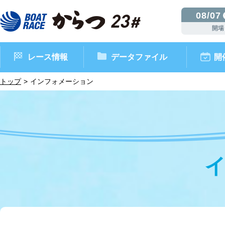
08/07
開場
レース情報
データファイル
開
トップ
インフォメーション
ボートレースからつ（本場）
シリーズインデックス
インフォメーション
モーターデータ
CM・映像集
外向発売所 ドリームピッ
マンスリーレースガイド
ボートデータ
イベント情報
レース結果