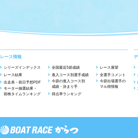
レース情報
デ
シリーズインデックス
全国最近5節成績
レース展望
レース結果
進入コース別選手成績
全選手コメント
今節の進入コース別
今節出場選手の
出走表・前日予想PDF
成績・決まり手
マル得情報
モーター抽選結果・
前検タイムランキング
得点率ランキング