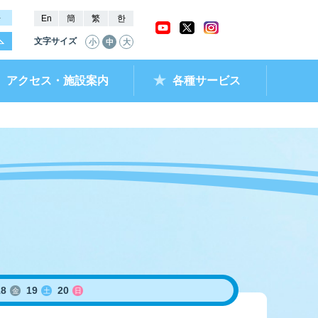
－
En
簡
繁
한
文字サイズ
小
中
大
アクセス・施設案内
各種サービス
ャッシュバック
ー抽選結果・
チケットショップ
進入コース別情報
全国最近5節成績
なべのメモリー
ムランキング
ントクラブ
ラレ呼子
部リンク）
18
19
20
金
土
日