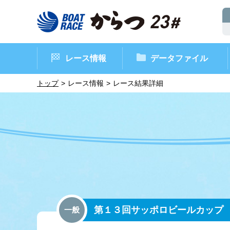
レース情報
データファイル
トップ
レース情報
レース結果詳細
ボートレースからつ（本場）
シリーズインデックス
インフォメーション
モーターデータ
CM・映像集
外向発売所 ド
マンスリーレ
ボート
イベン
レース
第１３回サッポロビールカップ
一般