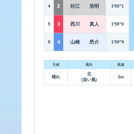
2
４
杉江 浩明
1'55"1
3
５
西川 真人
1'58"0
4
６
山崎 昂介
1'59"9
天候
風向
風速
北
晴れ
2m
(追い風)