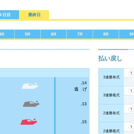
４日目
最終日
勝選手一覧
ース別成績・
得点率ランキング
レ
り手
4
R
5
R
6
R
7
R
8
R
9
払い戻し
3連勝単式
.14
逃 げ
3連勝複式
.13
2連勝単式
.15
2連勝複式