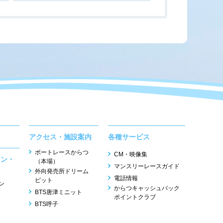
アクセス・施設案内
各種サービス
ボートレースからつ
CM・映像集
ョン・
（本場）
マンスリーレースガイド
外向発売所ドリーム
電話情報
ピット
ン
からつキャッシュバック
BTS唐津ミニット
ポイントクラブ
BTS呼子