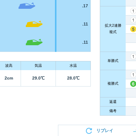
.17
.11
拡大2連勝
複式
.11
単勝式
波高
気温
水温
2cm
29.0℃
28.0℃
複勝式
返還
備考
リプレイ