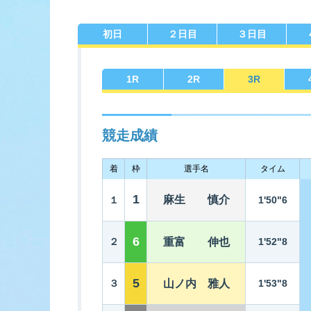
初日
２日目
３日目
佐賀支部選手一覧
記念競走優
今節の進入コ
進入コース別選手成績
決ま
1
R
2
R
3
R
競走成績
着
枠
選手名
タイム
今節出場選手のマル得情報
1
麻生 慎介
１
1'50"6
6
２
重富 伸也
1'52"8
5
３
山ノ内 雅人
1'53"8