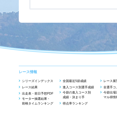
レース情報
シリーズインデックス
全国最近5節成績
レース展
レース結果
進入コース別選手成績
全選手コ
今節の進入コース別
今節出場
出走表・前日予想PDF
成績・決まり手
マル得情
モーター抽選結果・
前検タイムランキング
得点率ランキング