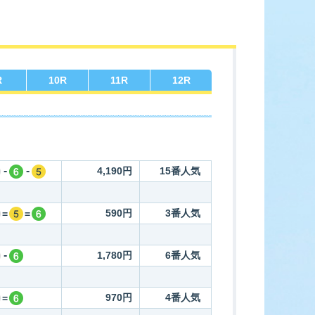
ース展望
全選手コメント
R
10
R
11
R
12
R
-
-
4,190円
15番人気
590円
3番人気
=
=
-
1,780円
6番人気
970円
4番人気
=