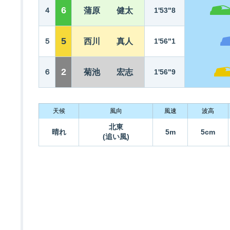
6
４
蒲原 健太
1'53"8
5
５
西川 真人
1'56"1
2
６
菊池 宏志
1'56"9
天候
風向
風速
波高
北東
晴れ
5m
5cm
(追い風)