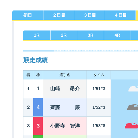
初日
２日目
３日目
４日目
佐賀支部選手一覧
記念競走優勝選手一覧
今節の進入コース別成績
進入コース別選手成績
決まり手
1
R
2
R
3
R
4
R
競走成績
着
枠
選手名
タイム
今節出場選手のマル得情報
1
山崎 昂介
１
1'51"3
4
２
齊藤 廉
1'52"3
3
３
小野寺 智洋
1'53"8