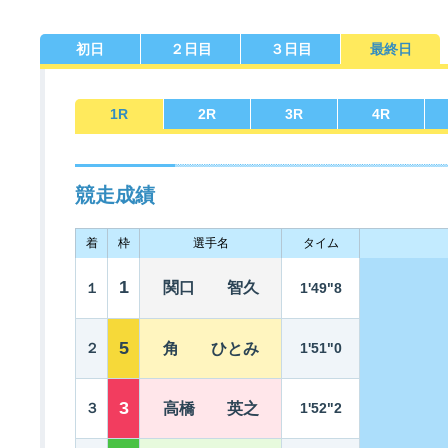
初日
２日目
３日目
最終日
佐賀支部選手一覧
記念競走優勝選手一覧
今節の進入コース別成績
進入コース別選手成績
決まり手
1
R
2
R
3
R
4
R
競走成績
着
枠
選手名
タイム
今節出場選手のマル得情報
1
関口 智久
１
1'49"8
5
２
角 ひとみ
1'51"0
3
３
高橋 英之
1'52"2