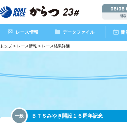
08/08
開場
レース情報
データファイル
開
トップ
レース情報
レース結果詳細
ボートレースからつ（本場）
シリーズインデックス
インフォメーション
モーターデータ
CM・映像集
外向発売所 ドリームピッ
マンスリーレースガイド
ボートデータ
イベント情報
レース結果
ＢＴＳみやき開設１６周年記念
一般