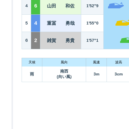
6
４
山田 和佐
1'52"9
4
５
重冨 勇哉
1'55"0
2
６
雑賀 勇貴
1'57"1
天候
風向
風速
波高
南西
雨
3m
3cm
(向い風)