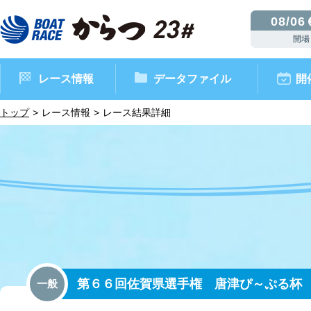
08/06
開場
レース情報
データファイル
開
トップ
レース情報
レース結果詳細
ボートレースからつ（本場）
シリーズインデックス
インフォメーション
モーターデータ
CM・映像集
外向発売所 ドリームピッ
マンスリーレースガイド
ボートデータ
イベント情報
レース結果
第６６回佐賀県選手権 唐津ぴ～ぷる杯
一般