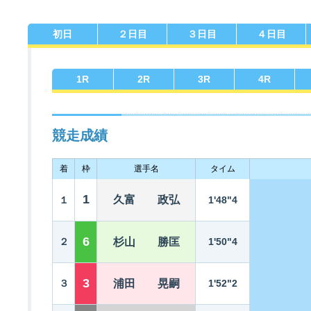
初日
２日目
３日目
４日目
佐賀支部選手一覧
記念競走優勝選手一覧
今節の進入コース別成績
進入コース別選手成績
決まり手
1
R
2
R
3
R
4
R
競走成績
着
枠
選手名
タイム
今節出場選手のマル得情報
1
久富 政弘
１
1'48"4
6
２
杉山 勝匡
1'50"4
3
３
浦田 晃嗣
1'52"2