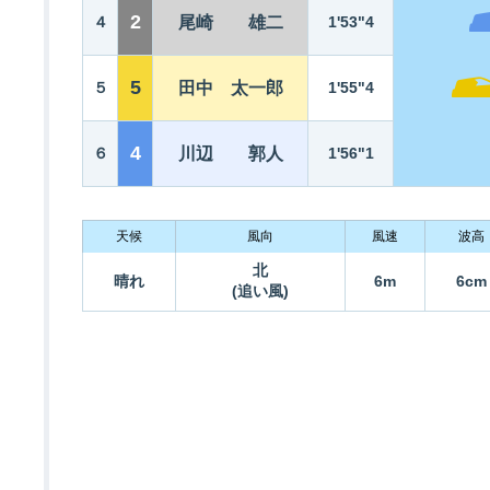
2
４
尾崎 雄二
1'53"4
5
５
田中 太一郎
1'55"4
4
６
川辺 郭人
1'56"1
天候
風向
風速
波高
北
晴れ
6m
6cm
(追い風)