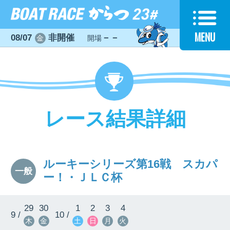
MENU
08/07
非開催
－－
金
開場
レース結果詳細
ルーキーシリーズ第16戦 スカパ
一般
ー！・ＪＬＣ杯
29
30
1
2
3
4
9 /
10 /
木
金
土
日
月
火