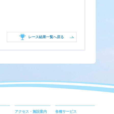
レース結果一覧へ戻る
アクセス・施設案内
各種サービス