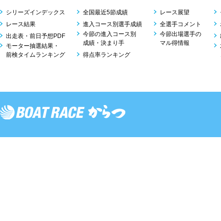
シリーズインデックス
全国最近5節成績
レース展望
レース結果
進入コース別選手成績
全選手コメント
今節の進入コース別
今節出場選手の
出走表・前日予想PDF
成績・決まり手
マル得情報
モーター抽選結果・
前検タイムランキング
得点率ランキング