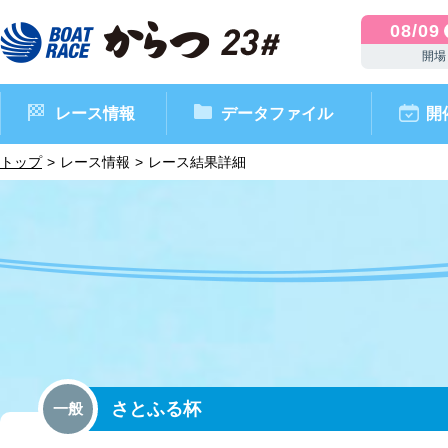
08/09
開場
レース情報
データファイル
開
トップ
レース情報
レース結果詳細
ボートレースからつ（本場）
シリーズインデックス
インフォメーション
モーターデータ
CM・映像集
外向発売所 ドリームピッ
マンスリーレースガイド
ボートデータ
イベント情報
レース結果
さとふる杯
一般