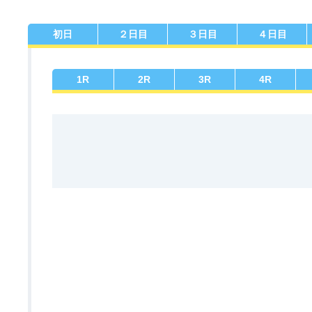
初日
２日目
３日目
４日目
佐賀支部選手一覧
記念競走優勝選手一覧
今節の進入コース別成績
進入コース別選手成績
決まり手
1
R
2
R
3
R
4
R
今節出場選手のマル得情報