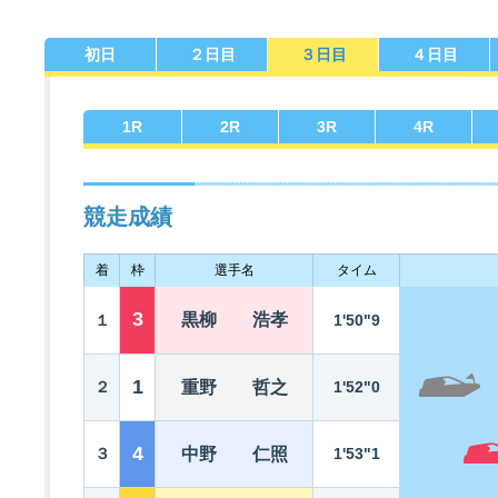
初日
２日目
３日目
４日目
佐賀支部選手一覧
記念競走優勝選手一覧
今節の進入コース別成績
進入コース別選手成績
決まり手
1
R
2
R
3
R
4
R
競走成績
着
枠
選手名
タイム
今節出場選手のマル得情報
3
黒柳 浩孝
１
1'50"9
1
２
重野 哲之
1'52"0
4
３
中野 仁照
1'53"1