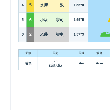
5
４
水摩 敦
1'55"0
6
５
小坂 宗司
1'55"5
2
６
乙藤 智史
1'57"3
天候
風向
風速
波高
北
晴れ
4m
4cm
(追い風)