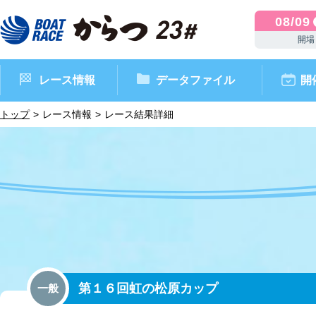
08/09
開場
レース情報
データファイル
開
トップ
レース情報
レース結果詳細
ボートレースからつ（本場）
シリーズインデックス
インフォメーション
モーターデータ
CM・映像集
外向発売所 ドリームピッ
マンスリーレースガイド
ボートデータ
イベント情報
レース結果
第１６回虹の松原カップ
一般