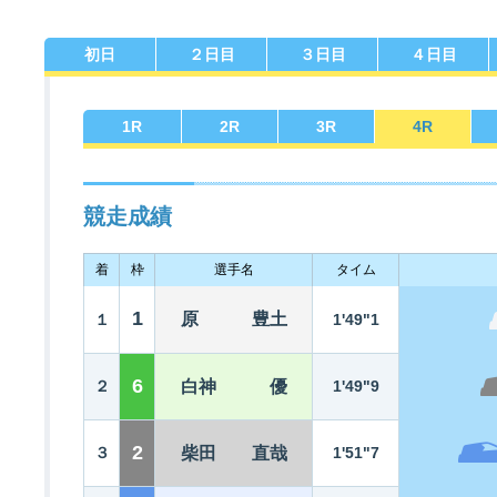
初日
２日目
３日目
４日目
佐賀支部選手一覧
記念競走優勝選手一覧
今節の進入コース別成績
進入コース別選手成績
決まり手
1
R
2
R
3
R
4
R
競走成績
着
枠
選手名
タイム
今節出場選手のマル得情報
1
原 豊土
１
1'49"1
6
２
白神 優
1'49"9
2
３
柴田 直哉
1'51"7