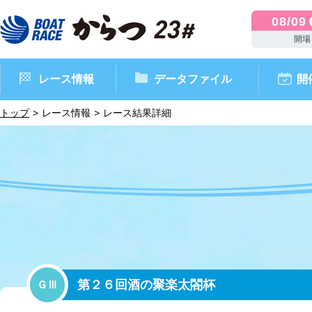
08/09
開場
レース情報
データファイル
開
トップ
レース情報
レース結果詳細
ボートレースからつ（本場）
シリーズインデックス
インフォメーション
モーターデータ
CM・映像集
外向発売所 ドリームピッ
マンスリーレースガイド
ボートデータ
イベント情報
レース結果
第２６回酒の聚楽太閤杯
ＧⅢ