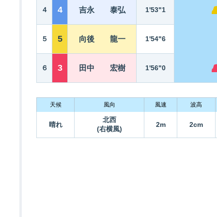
4
４
吉永 泰弘
1'53"1
5
５
向後 龍一
1'54"6
3
６
田中 宏樹
1'56"0
天候
風向
風速
波高
北西
晴れ
2m
2cm
(右横風)