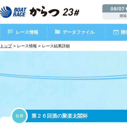
08/07
開場
レース情報
データファイル
開
トップ
レース情報
レース結果詳細
ボートレースからつ（本場）
シリーズインデックス
インフォメーション
モーターデータ
CM・映像集
外向発売所 ドリームピッ
マンスリーレースガイド
ボートデータ
イベント情報
レース結果
第２６回酒の聚楽太閤杯
ＧⅢ