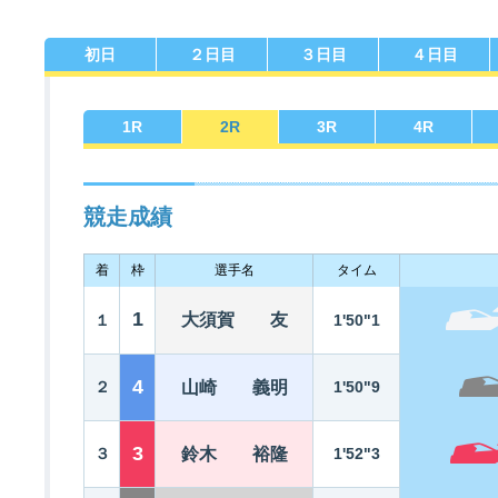
初日
２日目
３日目
４日目
佐賀支部選手一覧
記念競走優勝選手一覧
今節の進入コース別成績
進入コース別選手成績
決まり手
1
R
2
R
3
R
4
R
競走成績
着
枠
選手名
タイム
今節出場選手のマル得情報
1
大須賀 友
１
1'50"1
4
２
山崎 義明
1'50"9
3
３
鈴木 裕隆
1'52"3