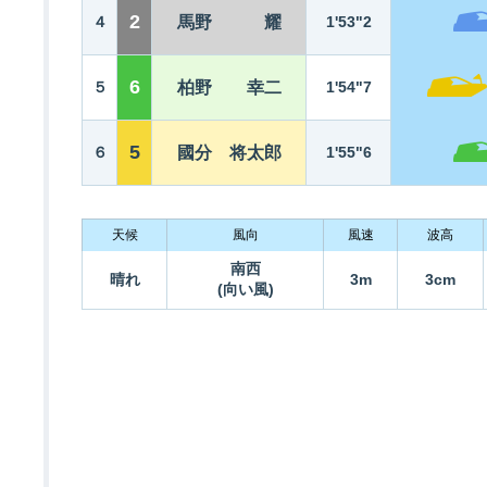
2
４
馬野 耀
1'53"2
6
５
柏野 幸二
1'54"7
5
６
國分 将太郎
1'55"6
天候
風向
風速
波高
南西
晴れ
3m
3cm
(向い風)