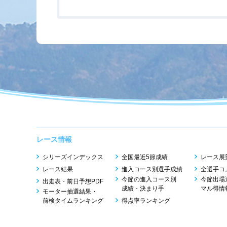
レース情報
シリーズインデックス
全国最近5節成績
レース展
レース結果
進入コース別選手成績
全選手コ
今節の進入コース別
今節出場
出走表・前日予想PDF
成績・決まり手
マル得情
モーター抽選結果・
前検タイムランキング
得点率ランキング