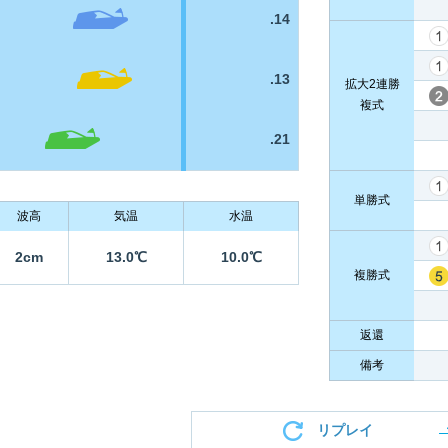
.14
.13
拡大2連勝
複式
.21
単勝式
波高
気温
水温
2cm
13.0℃
10.0℃
複勝式
返還
備考
リプレイ