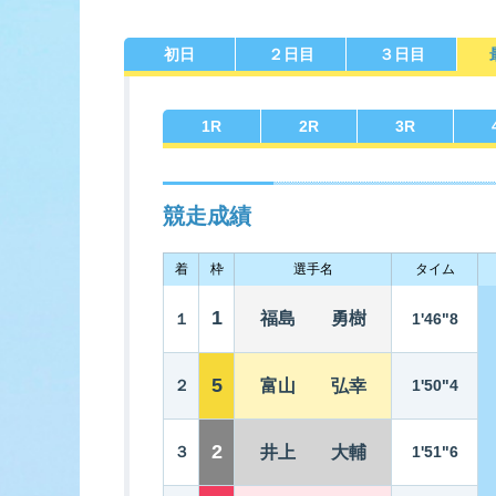
初日
２日目
３日目
佐賀支部選手一覧
記念競走優
今節の進入コ
進入コース別選手成績
決ま
1
R
2
R
3
R
競走成績
着
枠
選手名
タイム
今節出場選手のマル得情報
1
福島 勇樹
１
1'46"8
5
２
富山 弘幸
1'50"4
2
３
井上 大輔
1'51"6