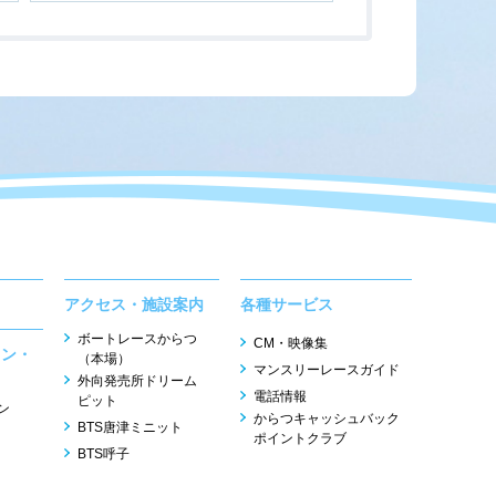
アクセス・施設案内
各種サービス
ボートレースからつ
CM・映像集
ョン・
（本場）
マンスリーレースガイド
外向発売所ドリーム
電話情報
ピット
ン
からつキャッシュバック
BTS唐津ミニット
ポイントクラブ
BTS呼子