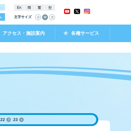
－
En
簡
繁
한
文字サイズ
小
中
大
アクセス・施設案内
各種サービス
ャッシュバック
ー抽選結果・
チケットショップ
進入コース別情報
全国最近5節成績
なべのメモリー
ムランキング
ントクラブ
ラレ呼子
部リンク）
22
23
月
火