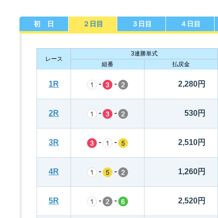
初 日
２日目
３日目
４日目
佐賀支部選手一覧
記念競走優勝選手一覧
今節の進入コース別成績
進入コース別選手成績
決まり手
3連勝単式
レース
組番
払戻金
-
-
1R
2,280円
-
-
2R
530円
今節出場選手のマル得情報
-
-
3R
2,510円
-
-
4R
1,260円
-
-
5R
2,520円