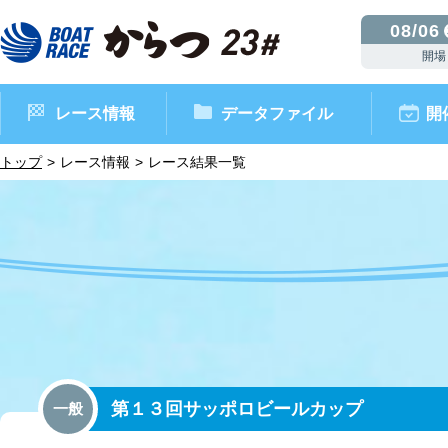
08/06
開場
レース情報
データファイル
開
トップ
レース情報
レース結果一覧
ボートレースからつ（本場）
シリーズインデックス
インフォメーション
モーターデータ
CM・映像集
外向発売所 ドリームピッ
マンスリーレースガイド
ボートデータ
イベント情報
レース結果
第１３回サッポロビールカップ
一般