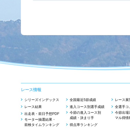
レース情報
シリーズインデックス
全国最近5節成績
レース展
レース結果
進入コース別選手成績
全選手コ
今節の進入コース別
今節出場
出走表・前日予想PDF
成績・決まり手
マル得情
モーター抽選結果・
前検タイムランキング
得点率ランキング