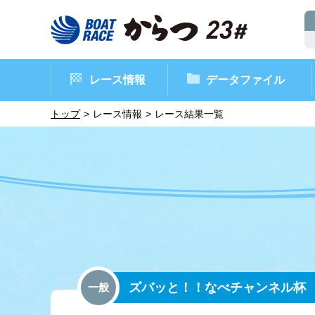
レース情報
データファイル
トップ
レース情報
レース結果一覧
ボートレースからつ（本場）
シリーズインデックス
インフォメーション
モーターデータ
CM・映像集
外向発売所 ド
マンスリーレ
ボート
イベン
レース
ズバッと！！なべチャンネル杯
一般