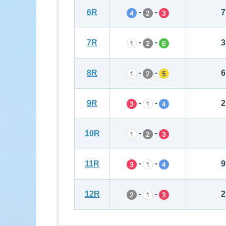
-
-
6R
7
-
-
7R
3
-
-
8R
6
-
-
9R
2
-
-
10R
-
-
11R
9
-
-
12R
2