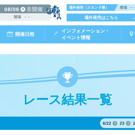
場外発売（スタンド棟）
開場
－
08/06
非開催
木
開場
－－
場外発売はこちら
インフォメーション・
開催日程
イベント情報
レース結果一覧
からつキ
モータ
ボートレースチケットショップ
ボートレース
リームピット
ースガイド
データ
ト情報
結果
出走表・前日予想PDF
出目データ
電話情報
水面特性・
唐津ミニット
前検タイ
ポイ
オ
（外
6/
22
23
月
火