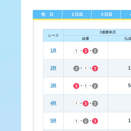
初 日
２日目
３日目
佐賀支部選手一覧
記念競走優
今節の進入コ
進入コース別選手成績
決ま
3連勝単式
レース
組番
払
-
-
1R
-
-
2R
1
今節出場選手のマル得情報
-
-
3R
5
-
-
4R
-
-
5R
1