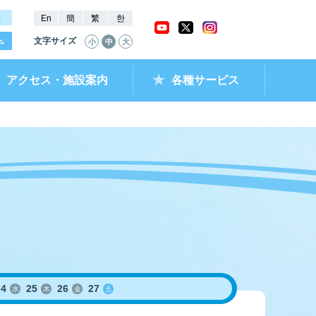
－
En
簡
繁
한
文字サイズ
小
中
大
アクセス・施設案内
各種サービス
ャッシュバック
ー抽選結果・
チケットショップ
進入コース別情報
全国最近5節成績
なべのメモリー
ムランキング
ントクラブ
ラレ呼子
部リンク）
24
25
26
27
水
木
金
土