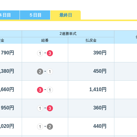
４日目
５日目
最終日
勝選手一覧
ース別成績・
得点率ランキング
レ
り手
2連勝単式
戻金
組番
払戻金
-
790円
390円
-
,380円
450円
-
,660円
1,410円
-
950円
360円
-
,020円
440円