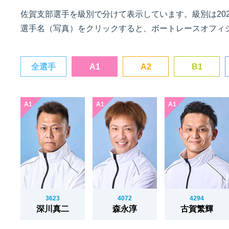
佐賀支部選手を級別で分けて表示しています。級別は2026
選手名（写真）をクリックすると、ボートレースオフィ
佐賀支部選手一覧
記念競走優勝選手一覧
今節の進入コース別成績
進入コース別選手成績
決まり手
全選手
A1
A2
B1
今節出場選手のマル得情報
3623
4072
4294
深川真二
森永淳
古賀繁輝