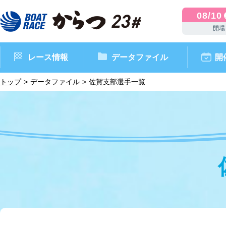
08/10
開場
レース情報
データファイル
開
トップ
データファイル
佐賀支部選手一覧
ボートレースからつ（本場）
シリーズインデックス
インフォメーション
モーターデータ
CM・映像集
外向発売所 ドリームピッ
マンスリーレースガイド
ボートデータ
イベント情報
レース結果