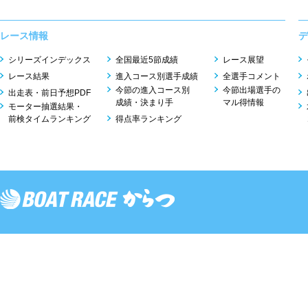
レース情報
デ
シリーズインデックス
全国最近5節成績
レース展望
レース結果
進入コース別選手成績
全選手コメント
今節の進入コース別
今節出場選手の
出走表・前日予想PDF
成績・決まり手
マル得情報
モーター抽選結果・
前検タイムランキング
得点率ランキング