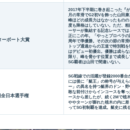
2017年下半期に巻き起こった『
月の常滑でG2初Vを飾った山田
峰ほどの成長力はなかったものの
度も降格はしていない。ただ、粗
ーサーが集結する記念レースでは
正にこの年。「やっとプロペラの
ターボート大賞
周年で準優勝。その次の節の常滑MB大
トップ通過からの王道で特別戦を
はデビュー初優出。優勝は成らな
限り、峰を脅かす位置まで成長し
SG覇者は山田で間違いない。
SG戦線での活躍が登録2000番台
には後に「艇王」の称号が与えら
ー」の異名を持つ艇界のドン・野
敢な前付けからインコースを奪っ
3回全日本選手権
ースから差したが、続く2Mで植
ややターンが膨れた植木の内に差
ってSG初制覇を達成。艇史に残