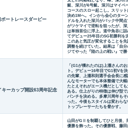
太との同郷戦となり、峰、深川の
艇、深川が6号艇。深川はマイペ
コースのスロー起こし。スリット
決め1Mへ。インから会心のターン
4回ボートレースダービー
ドルを入れた深川がバック中間点
がツケマイで逆転を狙ったが、深
は単独首位に浮上。道中魚谷に詰
てデビュー25年目のSG初勝利
このあと気圧が変化することを先
調整を続けていた。結果は「自分
ジてやった『陸の上の戦い』で勝
「(G1が獲れたのは)上瀧さんの
ト。デビュー16年目でG1初Vを
の先輩、上瀧和則選手会会長に感
んなモーターでも本体整備で大幅
たとえそれがエース機だとしても
イキーカップ開設63周年記念
ある。仕上がりの特徴は伸び型で
パンチを決める。多摩川周年もそ
った。今後もスタイルは変わらな
トップレーサーたちを脅かす。
山田がGⅡを制覇してひと月後、
優勝を飾った。その優勝戦、藤田