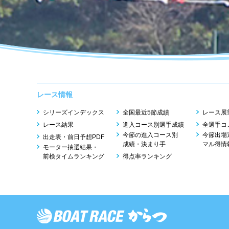
レース情報
シリーズインデックス
全国最近5節成績
レース展
レース結果
進入コース別選手成績
全選手コ
今節の進入コース別
今節出場
出走表・前日予想PDF
成績・決まり手
マル得情
モーター抽選結果・
前検タイムランキング
得点率ランキング