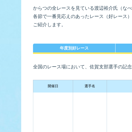
からつの全レースを見ている渡辺裕介氏（なべ
各節で一番見応えのあったレース（好レース）
佐賀支部選手一覧
記念競走優
今節の進入コ
進入コース別選手成績
ご紹介します。
決ま
年度別好レース
全国のレース場において、佐賀支部選手の記念
今節出場選手のマル得情報
開催日
選手名