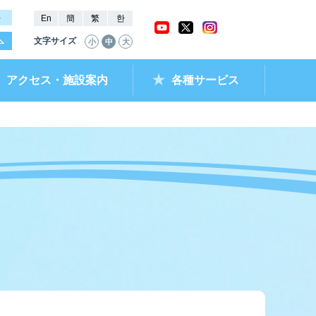
－
En
簡
繁
한
文字サイズ
小
中
大
アクセス・施設案内
各種サービス
ャッシュバック
ー抽選結果・
チケットショップ
進入コース別情報
全国最近5節成績
なべのメモリー
ムランキング
ントクラブ
ラレ呼子
部リンク）