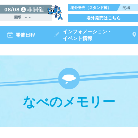
場外発売（スタンド棟）
開場
－
08/08
非開催
土
開場
－－
場外発売はこちら
インフォメーション・
開催日程
イベント情報
なべのメモリー
からつキ
モータ
ボートレースチケットショップ
ボートレース
リームピット
ースガイド
データ
ト情報
結果
出走表・前日予想PDF
出目データ
電話情報
水面特性・
唐津ミニット
前検タイ
ポイ
オ
（外