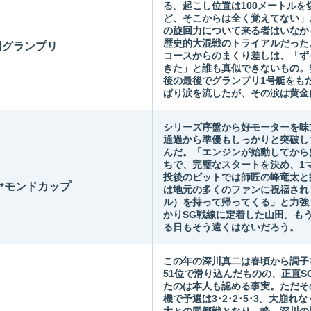
る。起こし位置は100メートル
ど、そこからは全く覚えてない」
の旋回力について来る者はいなか
歴史的大混戦のトライアルだった
回グランプリ
コースからのまくり差しは、「ず
きた」と誰も真似できないもの。
後の最後でグランプリ1号艇をも
ぱり涙を流したが、その涙は黄金
シリーズ序盤から好モーターを味
通過から準優もしっかりと突破し
んだ。「エンジンが始動してから
ちで、完璧なスタートを決め、1
投後のピットでは師匠の峰竜太と
ヤモンドカップ
は地元の多くのファンに祝福され
ル）を持って帰ってくる」と力強
かりSG戦線に定着した山田。も
る日もそう遠くはないだろう。
この年の深川真二は春頃から調子
51位で滑り込んだものの、正直
たのは本人も認める事実。ただそ
機で予選は3･2･2･5･3。大崩