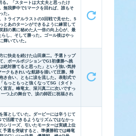
を切る。「スタートは大丈夫と思ったけ
。無我夢中で1マークを回れば、誰もそ
った。
。トライアルラストの3回戦で見せた、5
っとあのターンができるように練習して
笑顔の裏に秘めた人一倍の向上心が、最
たらし、そして勝った。ゴール後はやっ
に輝いていた。
方に快走を続けた山田康二。予選トップ
て、ポールポジションでG1初優勝へ挑
は絶対勝てると思った」という強い気持
マークもきれいな航跡を描いて圧勝。帰
抱き合い、ともに涙を流した。表彰式で
「もっともっと強くなってSG（タイト
く宣言。峰竜太、深川真二に次いですっ
う一つ上の舞台で、涙の師匠に祝福され
を落としていた。ダービーには辛うじて
SGで活躍できるようなリズムではなかっ
のシリーズ、引いたモーターは実績上位
れなく予選を突破すると、準優勝戦では峰竜