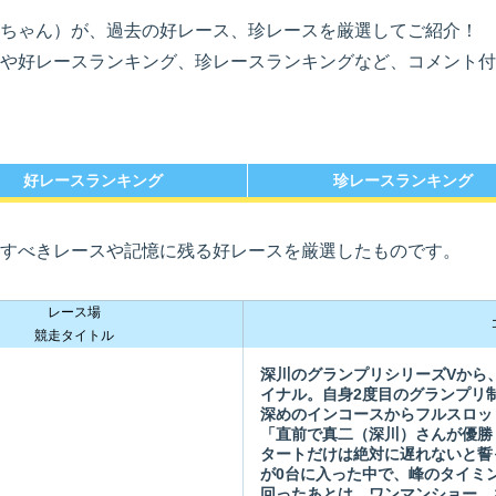
ちゃん）が、過去の好レース、珍レースを厳選してご紹介！
や好レースランキング、珍レースランキングなど、コメント付
勝選手一覧
ース別成績・
得点率ランキング
レ
り手
好レースランキング
珍レースランキング
すべきレースや記憶に残る好レースを厳選したものです。
レース場
競走タイトル
深川のグランプリシリーズVから、
イナル。自身2度目のグランプリ
深めのインコースからフルスロッ
「直前で真二（深川）さんが優勝
タートだけは絶対に遅れないと誓
が0台に入った中で、峰のタイミン
回ったあとは、ワンマンショー。