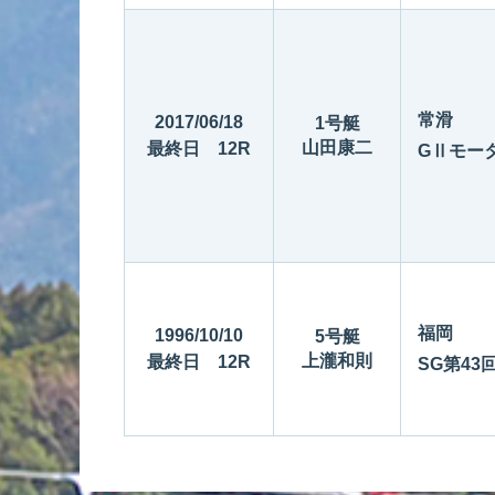
常滑
2017/06/18
1号艇
山田康二
最終日 12R
GⅡモー
福岡
1996/10/10
5号艇
上瀧和則
最終日 12R
SG第4