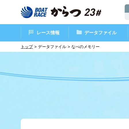
レース情報
データファイル
トップ
データファイル
なべのメモリー
ボートレースからつ（本場）
シリーズインデックス
インフォメーション
モーターデータ
CM・映像集
外向発売所 ド
マンスリーレ
ボート
イベン
レース