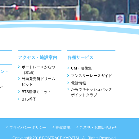
アクセス・施設案内
各種サービス
ボートレースからつ
CM・映像集
ョン・
（本場）
マンスリーレースガイド
外向発売所ドリーム
電話情報
ピット
ン
からつキャッシュバック
BTS唐津ミニット
ポイントクラブ
BTS呼子
ー
プライバシーポリシー
推奨環境
ご意見・お問い合わせ
Copyright© 2018 BOATRACE KARATSU. All Rights Reserved.