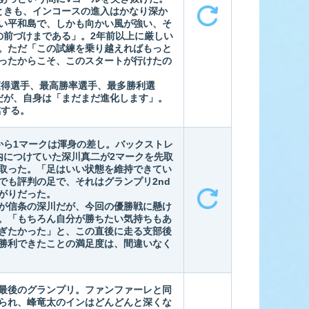
ときも、インコースの進入はかなり深か
い平和島で、しかも向かい風が強い、そ
の前づけまである」。2年前以上に厳しい
。ただ「この試練を乗り越えればもっと
ったからこそ、このスタートが行けたの
獲得選手、最高勝率選手、最多勝利選
だが、自身は「まだまだ進化します」。
臨する。
から1マークは渾身の差し。バックストレ
内につけていた深川真二が2マークを先取
ぎ取った。「足はいい状態を維持できてい
でも評判の足で、それはグランプリ2nd
がりだった。
が信条の深川だが、今回の優勝戦に懸け
。「もちろん自分が勝ちたい気持ちもあ
ぎたかった」と、この直後に走る支部後
勝利できたことの満足度は、間違いなく
最後のグランプリ。ファンファーレと同
られ、峰竜太のインはどんどんと深くな