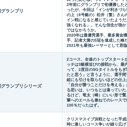
2年前にグランプリで初優勝した
ったが、今回は「インが利きづら
回グランプリ
の上（6号艇の）松井（繁）さん
イン戦になると感じていたようだ
強くなれる」。そんな信念が強か
ではなかろうか。
2020年は最優秀選手、最多賞金
手、記者大賞の5冠を達成した峰
2021年も最強レーサーとして君
2コース、全速のトップスタート
ッチは3艇横並びの接戦から、最
って、2度目のSGタイトルをも
たと思う」と言うように、選手間
組にも引けを取らないほどの仕上
「自分が勝つことだけを考える」
5回グランプリシリーズ
る思いは、いつもとは違っていた
るけど、竜太（峰）にいい形で繋
輩へのエールも兼ねてのレースで
100％だったはず。
クリスマスイブ決戦となった平成
時に激しいコース争いが繰り広げ