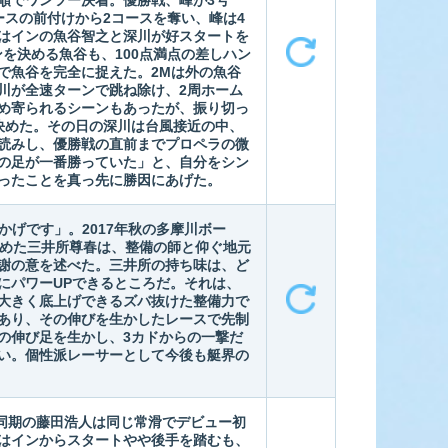
順でワンツー決着。優勝戦、峰が3号
ースの前付けから2コースを奪い、峰は4
はインの魚谷智之と深川が好スタートを
を決める魚谷も、100点満点の差しハン
で魚谷を完全に捉えた。2Mは外の魚谷
川が全速ターンで跳ね除け、2周ホーム
め寄られるシーンもあったが、振り切っ
を決めた。その日の深川は台風接近の中、
読みし、優勝戦の直前までプロペラの微
の足が一番勝っていた」と、自分をシン
ったことを真っ先に勝因にあげた。
おかげです」。2017年秋の多摩川ボー
決めた三井所尊春は、整備の師と仰ぐ地元
謝の意を述べた。三井所の持ち味は、ど
にパワーUPできるところだ。それは、
大きく底上げできるズバ抜けた整備力で
あり、その伸びを生かしたレースで先制
の伸び足を生かし、3カドからの一撃だ
い。個性派レーサーとして今後も艇界の
同期の藤田浩人は同じ常滑でデビュー初
はインからスタートやや後手を踏むも、