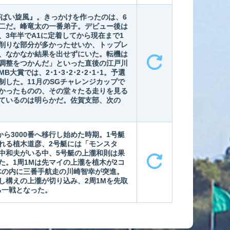
がばい旋風』。きっかけを作ったのは、6
康二だ。峰竜太の一番弟子。デビュー後は
、3年半でA1に定着してから現在まで1
削りな部分が多かったせいか、トップレ
、なかなか結果を出せずにいた。転機は
調整をつかんだ」といった直後の江戸川
賞では、2･1･3･2･2･2･1･1。予選
制した。11月のSGチャレンジカップで
かったものの、その堂々たる走りを見る
ているのは明らかだ。佐賀支部、次の
から3000番へ移行し始めた時期。1号艇
れる植木道彦、2号艇には「モンスタ
中和夫がいる中、5号艇の上瀧和則は果
た。1周1Mは先マイの上瀧を植木が2コ
木の内に三番手航走の川崎智幸が突進。
し構えの上瀧が切り込み、2周1Mを先取
る一戦となった。