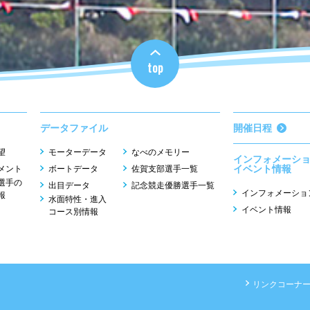
top
データファイル
開催日程
望
モーターデータ
なべのメモリー
インフォメーシ
イベント情報
メント
ボートデータ
佐賀支部選手一覧
選手の
出目データ
記念競走優勝選手一覧
インフォメーショ
報
水面特性・進入
イベント情報
コース別情報
リンクコーナ