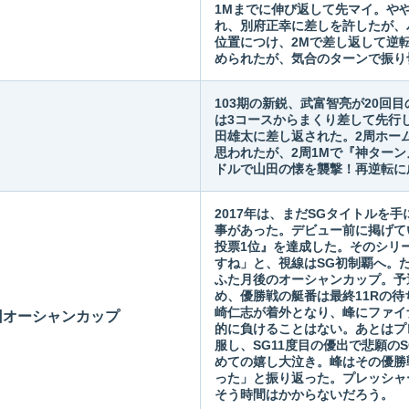
1Mまでに伸び返して先マイ。や
れ、別府正幸に差しを許したが、
位置につけ、2Mで差し返して逆
められたが、気合のターンで振り
103期の新鋭、武富智亮が20回
は3コースからまくり差して先行
田雄太に差し返された。2周ホー
思われたが、2周1Mで『神ター
ドルで山田の懐を襲撃！再逆転に
2017年は、まだSGタイトルを
事があった。デビュー前に掲げて
投票1位』を達成した。そのシリ
すね」と、視線はSG初制覇へ。
ふた月後のオーシャンカップ。予
め、優勝戦の艇番は最終11Rの待
崎仁志が着外となり、峰にファイ
2回オーシャンカップ
的に負けることはない。あとはプ
服し、SG11度目の優出で悲願の
めての嬉し大泣き。峰はその優勝
った」と振り返った。プレッシャ
そう時間はかからないだろう。