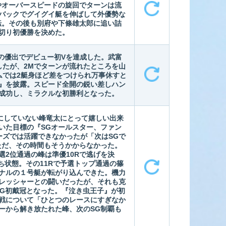
やオーバースピードの旋回でターンは流
バックでグイグイ艇を伸ばして外優勢な
転。その後も別府や下條雄太郎に追い詰
切り初優勝を決めた。
目の優出でデビュー初Vを達成した。武富
したが、2Mでターンが流れたところを山
ムでは2艇身ほど差をつけられ万事休すと
ン』を披露。スピード全開の鋭い差しハン
成功し、ミラクルな初勝利となった。
手にしていない峰竜太にとって嬉しい出来
いた目標の『SGオールスター、ファン
ーズでは活躍できなかったが「次はSGで
ただ、その時間もそうかからなかった。
選2位通過の峰は準優10Rで逃げを決
ち状態。その11Rで予選トップ通過の篠
ナルの１号艇が転がり込んできた。機力
レッシャーとの闘いだったが、それも克
SG初戴冠となった。『泣き虫王子』が初
戦について「ひとつのレースにすぎなか
ーから解き放たれた峰、次のSG制覇も