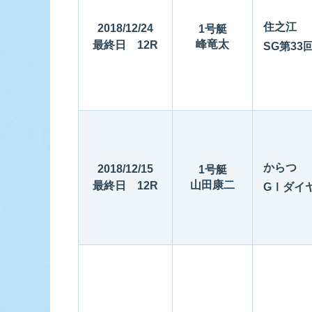
住之江
2018/12/24
1号艇
峰竜太
最終日 12R
SG第33
からつ
2018/12/15
1号艇
山田康二
最終日 12R
GⅠダイ