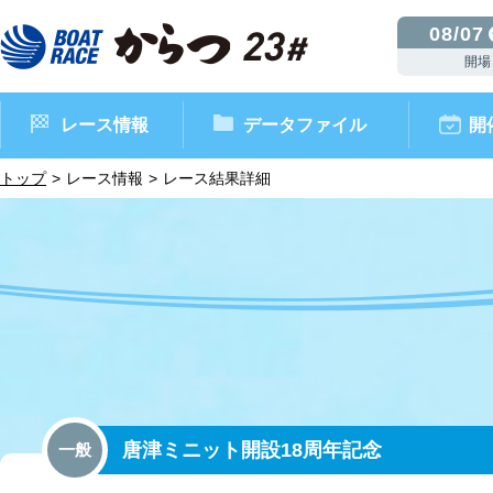
08/07
開場
レース情報
データファイル
開
トップ
レース情報
レース結果詳細
ボートレースからつ（本場）
シリーズインデックス
インフォメーション
モーターデータ
CM・映像集
外向発売所 ドリームピッ
マンスリーレースガイド
ボートデータ
イベント情報
レース結果
唐津ミニット開設18周年記念
一般