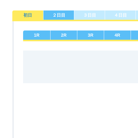
初日
２日目
３日目
４日目
佐賀支部選手一覧
記念競走優勝選手一覧
今節の進入コース別成績
進入コース別選手成績
決まり手
1
R
2
R
3
R
4
R
今節出場選手のマル得情報