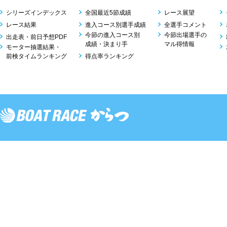
シリーズインデックス
全国最近5節成績
レース展望
レース結果
進入コース別選手成績
全選手コメント
今節の進入コース別
今節出場選手の
出走表・前日予想PDF
成績・決まり手
マル得情報
モーター抽選結果・
前検タイムランキング
得点率ランキング