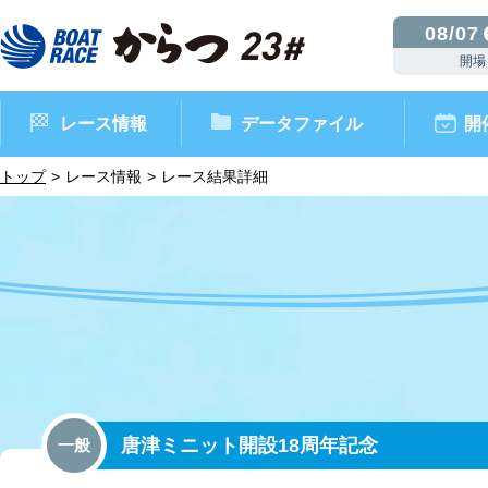
08/07
開場
レース情報
データファイル
開
トップ
レース情報
レース結果詳細
ボートレースからつ（本場）
シリーズインデックス
インフォメーション
モーターデータ
CM・映像集
外向発売所 ドリームピッ
マンスリーレースガイド
ボートデータ
イベント情報
レース結果
唐津ミニット開設18周年記念
一般