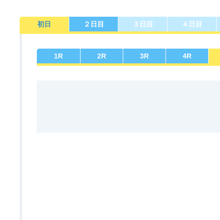
初日
２日目
３日目
４日目
佐賀支部選手一覧
記念競走優勝選手一覧
今節の進入コース別成績
進入コース別選手成績
決まり手
1
R
2
R
3
R
4
R
今節出場選手のマル得情報