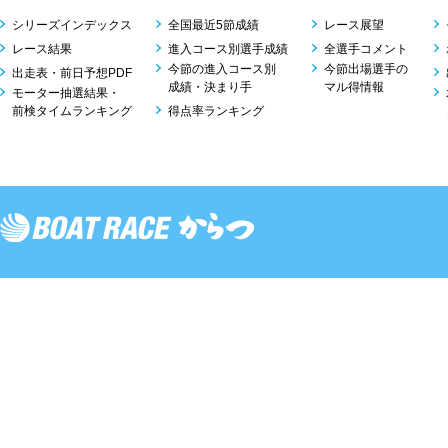
シリーズインデックス
全国最近5節成績
レース展望
レース結果
進入コース別選手成績
全選手コメント
今節の進入コース別
今節出場選手の
出走表・前日予想PDF
成績・決まり手
マル得情報
モーター抽選結果・
前検タイムランキング
得点率ランキング