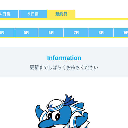
４日目
５日目
最終日
勝選手一覧
ース別成績・
得点率ランキング
レ
り手
4
R
5
R
6
R
7
R
8
R
9
Information
更新までしばらくお待ちください