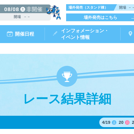
場外発売（スタンド棟）
開場
－
08/08
非開催
土
開場
－－
場外発売はこちら
インフォメーション・
開催日程
イベント情報
レース結果詳細
からつキ
モータ
ボートレースチケットショップ
ボートレース
リームピット
ースガイド
データ
ト情報
結果
出走表・前日予想PDF
出目データ
電話情報
水面特性・
唐津ミニット
前検タイ
ポイ
オ
（外
4/
19
20
土
日