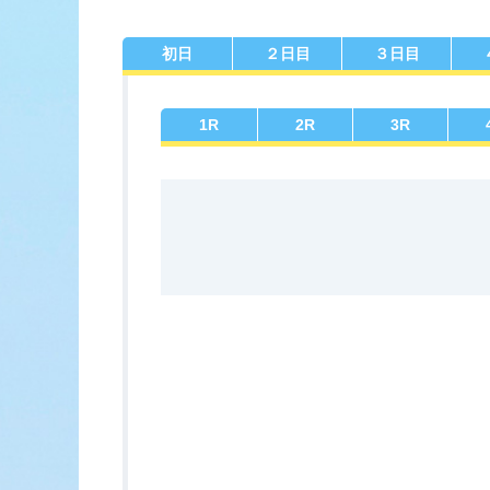
初日
２日目
３日目
佐賀支部選手一覧
記念競走優
今節の進入コ
進入コース別選手成績
決ま
1
R
2
R
3
R
今節出場選手のマル得情報