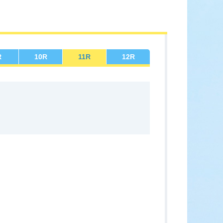
ース展望
全選手コメント
R
10
R
11
R
12
R