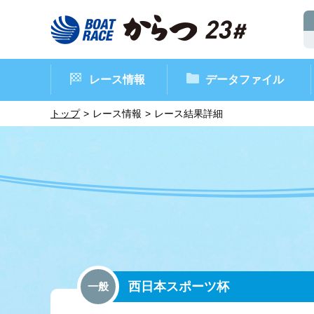
レース情報
データファイル
トップ
レース情報
レース結果詳細
ボートレースからつ（本場）
シリーズインデックス
インフォメーション
モーターデータ
CM・映像集
外向発売所 ド
マンスリーレ
ボート
イベン
レース
西日本スポーツ杯
一般