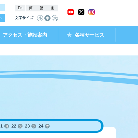
－
En
簡
繁
한
文字サイズ
小
中
大
アクセス・施設案内
各種サービス
ャッシュバック
ー抽選結果・
チケットショップ
進入コース別情報
全国最近5節成績
なべのメモリー
ムランキング
ントクラブ
ラレ呼子
部リンク）
21
22
23
24
月
火
水
木