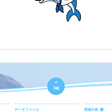
top
データファイル
開催日程