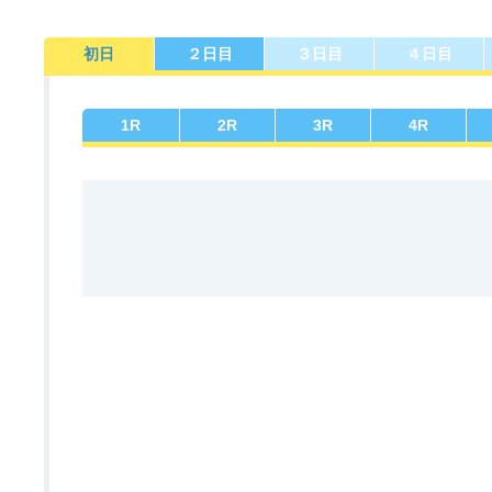
初日
２日目
３日目
４日目
佐賀支部選手一覧
記念競走優勝選手一覧
今節の進入コース別成績
進入コース別選手成績
決まり手
1
R
2
R
3
R
4
R
今節出場選手のマル得情報