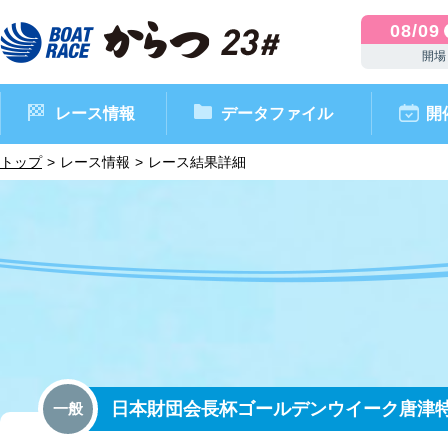
08/09
開場
レース情報
データファイル
開
トップ
レース情報
レース結果詳細
ボートレースからつ（本場）
シリーズインデックス
インフォメーション
モーターデータ
CM・映像集
外向発売所 ドリームピッ
マンスリーレースガイド
ボートデータ
イベント情報
レース結果
日本財団会長杯ゴールデンウイーク唐津
一般