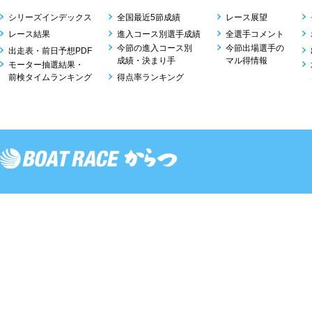
シリーズインデックス
全国最近5節成績
レース展望
レース結果
進入コース別選手成績
全選手コメント
今節の進入コース別
今節出場選手の
出走表・前日予想PDF
成績・決まり手
マル得情報
モーター抽選結果・
前検タイムランキング
得点率ランキング