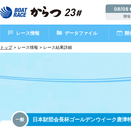
08/08
開場
レース情報
データファイル
開
トップ
レース情報
レース結果詳細
ボートレースからつ（本場）
シリーズインデックス
インフォメーション
モーターデータ
CM・映像集
外向発売所 ドリームピッ
マンスリーレースガイド
ボートデータ
イベント情報
レース結果
日本財団会長杯ゴールデンウイーク唐津
一般