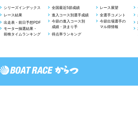
シリーズインデックス
全国最近5節成績
レース展望
レース結果
進入コース別選手成績
全選手コメント
今節の進入コース別
今節出場選手の
出走表・前日予想PDF
成績・決まり手
マル得情報
モーター抽選結果・
前検タイムランキング
得点率ランキング