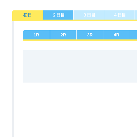
初日
２日目
３日目
４日目
佐賀支部選手一覧
記念競走優勝選手一覧
今節の進入コース別成績
進入コース別選手成績
決まり手
1
R
2
R
3
R
4
R
今節出場選手のマル得情報