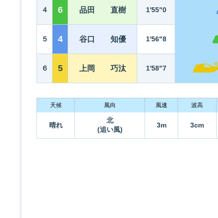
6
４
品田 直樹
1'55"0
4
５
谷口 知優
1'56"8
5
６
上岡 巧汰
1'58"7
天候
風向
風速
波高
北
晴れ
3m
3cm
(追い風)