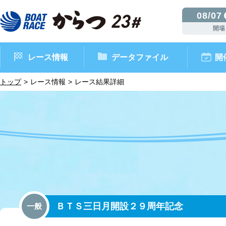
08/07
開場
レース情報
データファイル
開
トップ
レース情報
レース結果詳細
ボートレースからつ（本場）
シリーズインデックス
インフォメーション
モーターデータ
CM・映像集
外向発売所 ドリームピッ
マンスリーレースガイド
ボートデータ
イベント情報
レース結果
ＢＴＳ三日月開設２９周年記念
一般