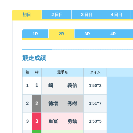
初日
２日目
３日目
４日目
佐賀支部選手一覧
記念競走優勝選手一覧
今節の進入コース別成績
進入コース別選手成績
決まり手
1
R
2
R
3
R
4
R
競走成績
着
枠
選手名
タイム
今節出場選手のマル得情報
1
嶋 義信
１
1'50"2
2
２
徳増 秀樹
1'51"7
3
３
重冨 勇哉
1'53"5