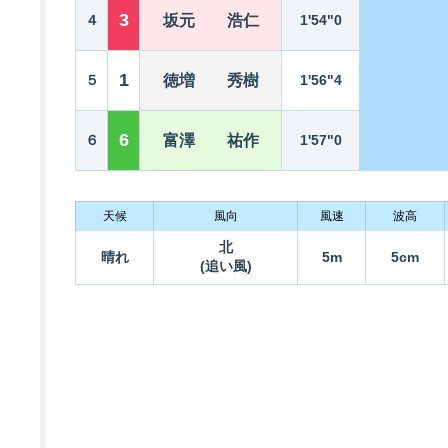
3
４
坂元 浩仁
1'54"0
1
５
徳増 秀樹
1'56"4
6
６
富澤 祐作
1'57"0
天候
風向
風速
波高
北
晴れ
5m
5cm
(追い風)