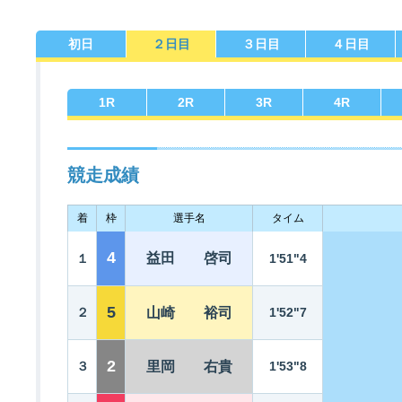
初日
２日目
３日目
４日目
佐賀支部選手一覧
記念競走優勝選手一覧
今節の進入コース別成績
進入コース別選手成績
決まり手
1
R
2
R
3
R
4
R
競走成績
着
枠
選手名
タイム
今節出場選手のマル得情報
4
益田 啓司
１
1'51"4
5
２
山崎 裕司
1'52"7
2
３
里岡 右貴
1'53"8