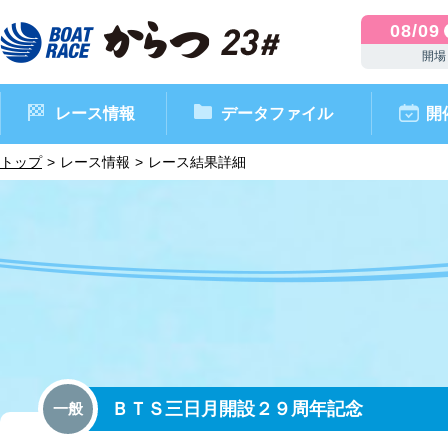
08/09
開場
レース情報
データファイル
開
トップ
レース情報
レース結果詳細
ボートレースからつ（本場）
シリーズインデックス
インフォメーション
モーターデータ
CM・映像集
外向発売所 ドリームピッ
マンスリーレースガイド
ボートデータ
イベント情報
レース結果
ＢＴＳ三日月開設２９周年記念
一般