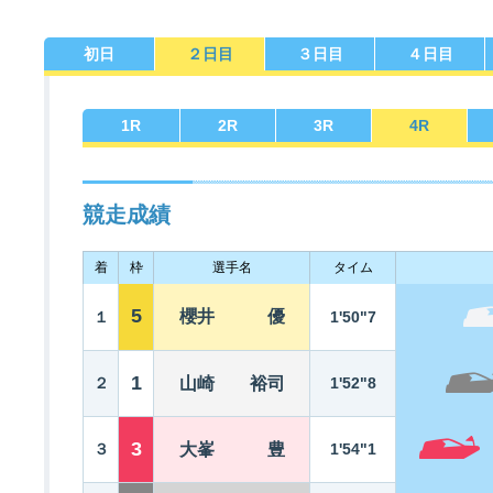
初日
２日目
３日目
４日目
佐賀支部選手一覧
記念競走優勝選手一覧
今節の進入コース別成績
進入コース別選手成績
決まり手
1
R
2
R
3
R
4
R
競走成績
着
枠
選手名
タイム
今節出場選手のマル得情報
5
櫻井 優
１
1'50"7
1
２
山崎 裕司
1'52"8
3
３
大峯 豊
1'54"1