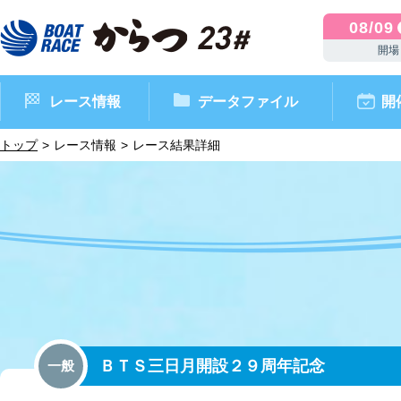
08/09
開場
レース情報
データファイル
開
トップ
レース情報
レース結果詳細
ボートレースからつ（本場）
シリーズインデックス
インフォメーション
モーターデータ
CM・映像集
外向発売所 ドリームピッ
マンスリーレースガイド
ボートデータ
イベント情報
レース結果
ＢＴＳ三日月開設２９周年記念
一般