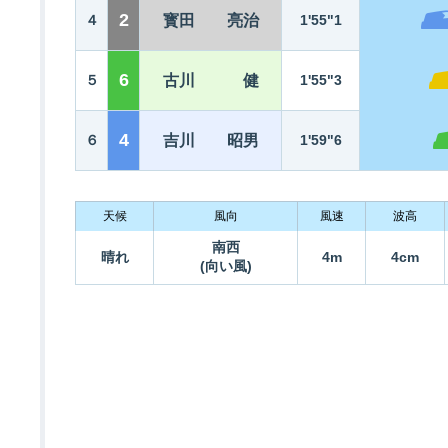
2
４
寳田 亮治
1'55"1
6
５
古川 健
1'55"3
4
６
吉川 昭男
1'59"6
天候
風向
風速
波高
南西
晴れ
4m
4cm
(向い風)