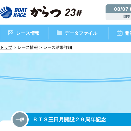
08/07
開場
レース情報
データファイル
開
トップ
レース情報
レース結果詳細
ボートレースからつ（本場）
シリーズインデックス
インフォメーション
モーターデータ
CM・映像集
外向発売所 ドリームピッ
マンスリーレースガイド
ボートデータ
イベント情報
レース結果
ＢＴＳ三日月開設２９周年記念
一般