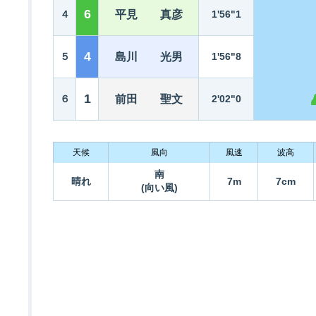
6
４
平見 真彦
1'56"1
4
５
島川 光男
1'56"8
1
６
前田 聖文
2'02"0
天候
風向
風速
波高
南
晴れ
7m
7cm
(向い風)