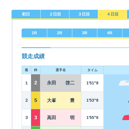
初日
２日目
３日目
４日目
佐賀支部選手一覧
記念競走優勝選手一覧
今節の進入コース別成績
進入コース別選手成績
決まり手
1
R
2
R
3
R
4
R
競走成績
着
枠
選手名
タイム
今節出場選手のマル得情報
2
永田 啓二
１
1'51"8
5
２
大峯 豊
1'53"8
3
３
高田 明
1'55"6