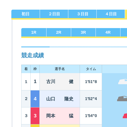
初日
２日目
３日目
４日目
佐賀支部選手一覧
記念競走優勝選手一覧
今節の進入コース別成績
進入コース別選手成績
決まり手
1
R
2
R
3
R
4
R
競走成績
着
枠
選手名
タイム
今節出場選手のマル得情報
1
古川 健
１
1'51"8
4
２
山口 隆史
1'52"4
3
３
岡本 猛
1'54"0