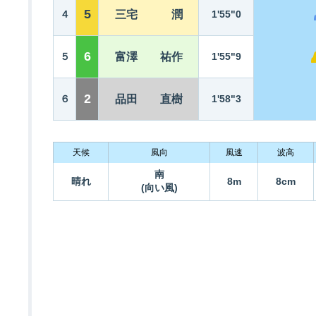
5
４
三宅 潤
1'55"0
6
５
富澤 祐作
1'55"9
2
６
品田 直樹
1'58"3
天候
風向
風速
波高
南
晴れ
8m
8cm
(向い風)