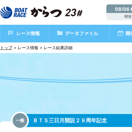
08/06
開場
レース情報
データファイル
開
トップ
レース情報
レース結果詳細
ボートレースからつ（本場）
シリーズインデックス
インフォメーション
モーターデータ
CM・映像集
外向発売所 ドリームピッ
マンスリーレースガイド
ボートデータ
イベント情報
レース結果
ＢＴＳ三日月開設２９周年記念
一般