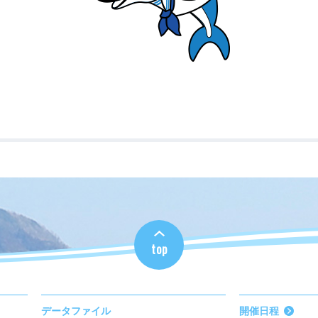
top
データファイル
開催日程