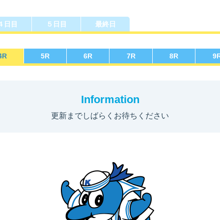
４日目
５日目
最終日
勝選手一覧
ース別成績・
得点率ランキング
レ
り手
4
R
5
R
6
R
7
R
8
R
9
Information
更新までしばらくお待ちください