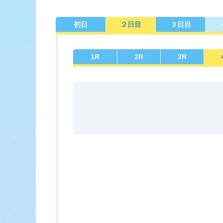
初日
２日目
３日目
佐賀支部選手一覧
記念競走優
今節の進入コ
進入コース別選手成績
決ま
1
R
2
R
3
R
今節出場選手のマル得情報