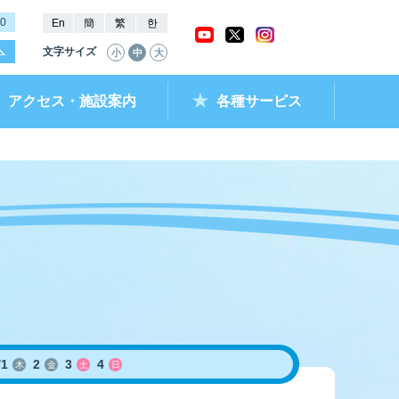
00
En
簡
繁
한
文字サイズ
小
中
大
アクセス・施設案内
各種サービス
ャッシュバック
ー抽選結果・
チケットショップ
進入コース別情報
全国最近5節成績
なべのメモリー
ムランキング
ントクラブ
ラレ呼子
部リンク）
/
1
2
3
4
木
金
土
日