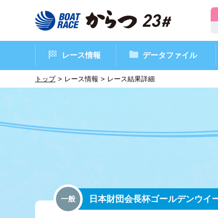
レース情報
データファイル
トップ
レース情報
レース結果詳細
ボートレースからつ（本場）
シリーズインデックス
インフォメーション
モーターデータ
CM・映像集
外向発売所 ド
マンスリーレ
ボート
イベン
レース
日本財団会長杯ゴールデンウイ
一般