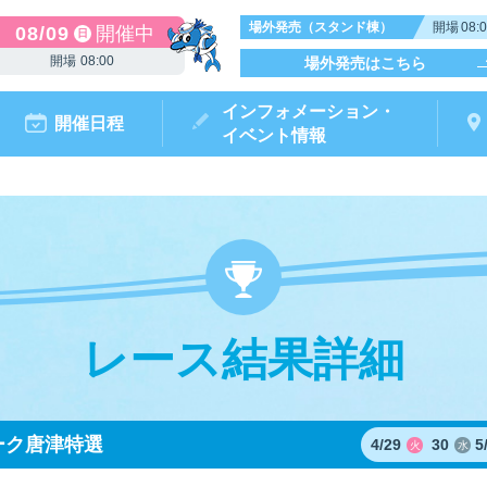
場外発売（スタンド棟）
開場
08:
08/09
開催中
日
開場
08:00
場外発売はこちら
インフォメーション・
開催日程
イベント情報
レース結果詳細
からつキ
モータ
ボートレースチケットショップ
ボートレース
リームピット
ースガイド
データ
ト情報
結果
出走表・前日予想PDF
出目データ
電話情報
水面特性・
唐津ミニット
前検タイ
ポイ
オ
（外
ーク唐津特選
4/
5
29
30
火
水