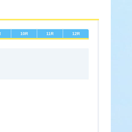
ース展望
全選手コメント
R
10
R
11
R
12
R