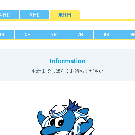
４日目
５日目
最終日
勝選手一覧
ース別成績・
得点率ランキング
レ
り手
4
R
5
R
6
R
7
R
8
R
9
Information
更新までしばらくお待ちください