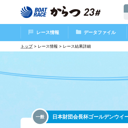
レース情報
データファイル
トップ
レース情報
レース結果詳細
ボートレースからつ（本場）
シリーズインデックス
インフォメーション
モーターデータ
CM・映像集
外向発売所 ド
マンスリーレ
ボート
イベン
レース
日本財団会長杯ゴールデンウイ
一般