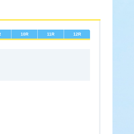
ース展望
全選手コメント
R
10
R
11
R
12
R