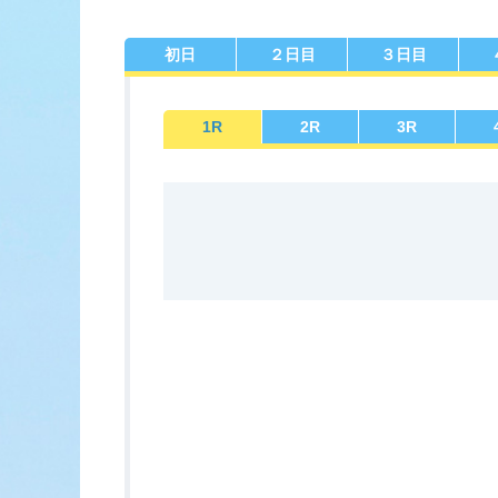
初日
２日目
３日目
佐賀支部選手一覧
記念競走優
今節の進入コ
進入コース別選手成績
決ま
1
R
2
R
3
R
今節出場選手のマル得情報