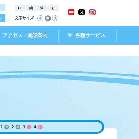
－
En
簡
繁
한
文字サイズ
小
中
大
アクセス・施設案内
各種サービス
ャッシュバック
ー抽選結果・
チケットショップ
進入コース別情報
全国最近5節成績
なべのメモリー
ムランキング
ントクラブ
ラレ呼子
部リンク）
/
1
2
3
4
木
金
土
日