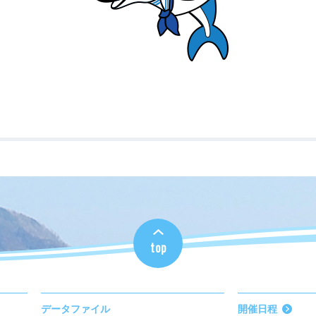
top
データファイル
開催日程