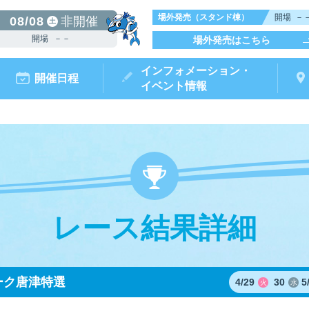
場外発売（スタンド棟）
開場
－
08/08
非開催
土
開場
－－
場外発売はこちら
インフォメーション・
開催日程
イベント情報
レース結果詳細
からつキ
モータ
ボートレースチケットショップ
ボートレース
リームピット
ースガイド
データ
ト情報
結果
出走表・前日予想PDF
出目データ
電話情報
水面特性・
唐津ミニット
前検タイ
ポイ
オ
（外
ーク唐津特選
4/
5
29
30
火
水