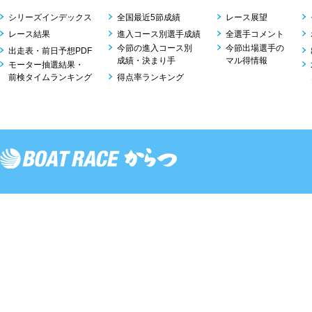
シリーズインデックス
全国最近5節成績
レース展望
レース結果
進入コース別選手成績
全選手コメント
今節の進入コース別
今節出場選手の
出走表・前日予想PDF
成績・決まり手
マル得情報
モーター抽選結果・
前検タイムランキング
得点率ランキング