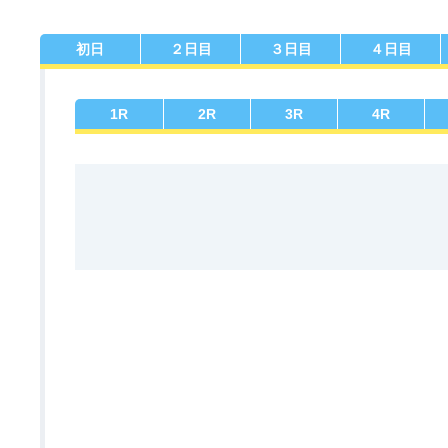
初日
２日目
３日目
４日目
佐賀支部選手一覧
記念競走優勝選手一覧
今節の進入コース別成績
進入コース別選手成績
決まり手
1
R
2
R
3
R
4
R
今節出場選手のマル得情報