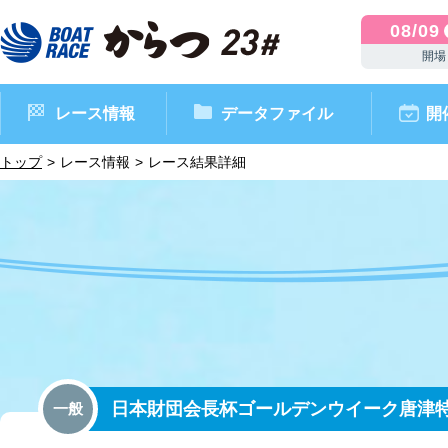
08/09
開場
レース情報
データファイル
開
トップ
レース情報
レース結果詳細
ボートレースからつ（本場）
シリーズインデックス
インフォメーション
モーターデータ
CM・映像集
外向発売所 ドリームピッ
マンスリーレースガイド
ボートデータ
イベント情報
レース結果
日本財団会長杯ゴールデンウイーク唐津
一般