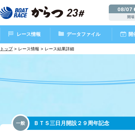
08/07
開場
レース情報
データファイル
開
トップ
レース情報
レース結果詳細
ボートレースからつ（本場）
シリーズインデックス
インフォメーション
モーターデータ
CM・映像集
外向発売所 ドリームピッ
マンスリーレースガイド
ボートデータ
イベント情報
レース結果
ＢＴＳ三日月開設２９周年記念
一般