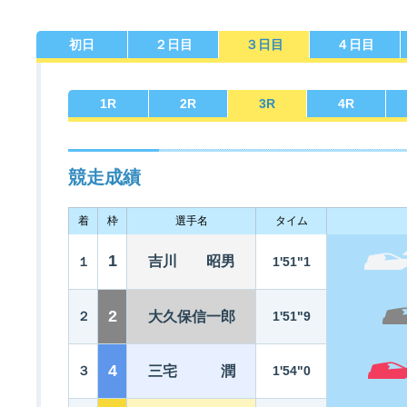
初日
２日目
３日目
４日目
佐賀支部選手一覧
記念競走優勝選手一覧
今節の進入コース別成績
進入コース別選手成績
決まり手
1
R
2
R
3
R
4
R
競走成績
着
枠
選手名
タイム
今節出場選手のマル得情報
1
吉川 昭男
１
1'51"1
2
２
大久保信一郎
1'51"9
4
３
三宅 潤
1'54"0