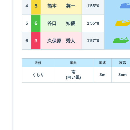
5
４
熊本 英一
1'55"6
6
５
谷口 知優
1'55"8
3
６
久保原 秀人
1'57"0
天候
風向
風速
波高
南
くもり
3m
3cm
(向い風)