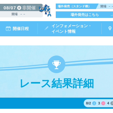
場外発売（スタンド棟）
開場
－
08/07
非開催
金
開場
－－
場外発売はこちら
インフォメーション・
開催日程
イベント情報
レース結果詳細
からつキ
モータ
ボートレースチケットショップ
ボートレース
リームピット
ースガイド
データ
ト情報
結果
出走表・前日予想PDF
出目データ
電話情報
水面特性・
唐津ミニット
前検タイ
ポイ
オ
（外
8/
2
3
4
土
日