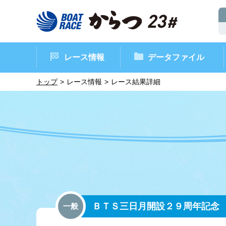
レース情報
データファイル
トップ
レース情報
レース結果詳細
ボートレースからつ（本場）
シリーズインデックス
インフォメーション
モーターデータ
CM・映像集
外向発売所 ド
マンスリーレ
ボート
イベン
レース
ＢＴＳ三日月開設２９周年記念
一般