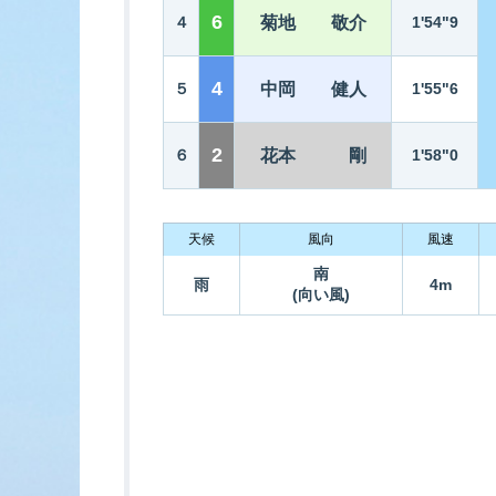
6
４
菊地 敬介
1'54"9
4
５
中岡 健人
1'55"6
2
６
花本 剛
1'58"0
天候
風向
風速
南
雨
4m
(向い風)