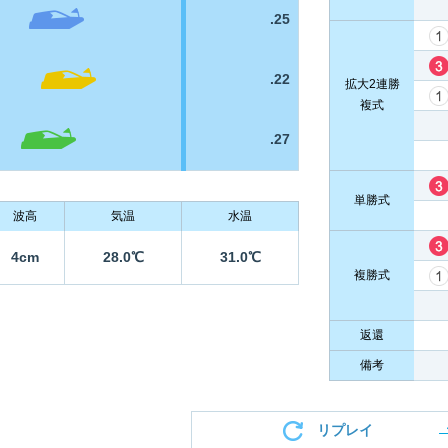
.25
.22
拡大2連勝
複式
.27
単勝式
波高
気温
水温
4cm
28.0℃
31.0℃
複勝式
返還
備考
リプレイ