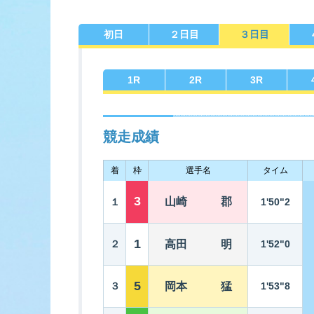
初日
２日目
３日目
佐賀支部選手一覧
記念競走優
今節の進入コ
進入コース別選手成績
決ま
1
R
2
R
3
R
競走成績
着
枠
選手名
タイム
今節出場選手のマル得情報
3
山崎 郡
１
1'50"2
1
２
高田 明
1'52"0
5
３
岡本 猛
1'53"8