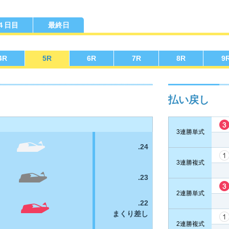
４日目
最終日
勝選手一覧
ース別成績・
得点率ランキング
レ
り手
4
R
5
R
6
R
7
R
8
R
9
払い戻し
3連勝単式
.24
3連勝複式
.23
2連勝単式
.22
まくり差し
2連勝複式