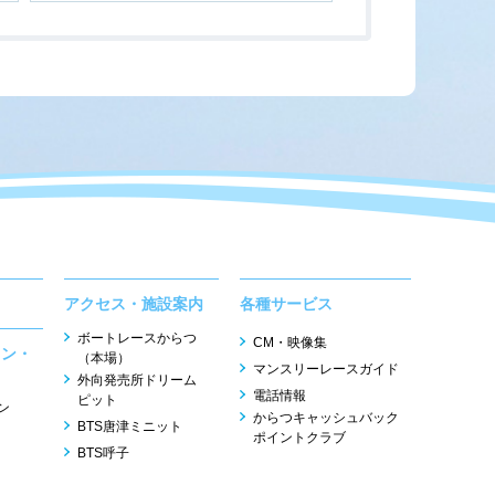
アクセス・施設案内
各種サービス
ボートレースからつ
CM・映像集
ョン・
（本場）
マンスリーレースガイド
外向発売所ドリーム
電話情報
ピット
ン
からつキャッシュバック
BTS唐津ミニット
ポイントクラブ
BTS呼子