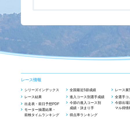
レース情報
シリーズインデックス
全国最近5節成績
レース展
レース結果
進入コース別選手成績
全選手コ
今節の進入コース別
今節出場
出走表・前日予想PDF
成績・決まり手
マル得情
モーター抽選結果・
前検タイムランキング
得点率ランキング