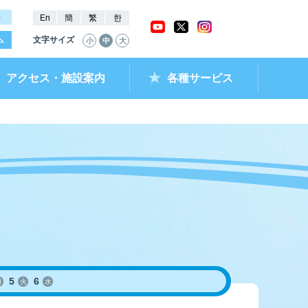
－
En
簡
繁
한
文字サイズ
小
中
大
アクセス・施設案内
各種サービス
ャッシュバック
ー抽選結果・
チケットショップ
進入コース別情報
全国最近5節成績
なべのメモリー
ムランキング
ントクラブ
ラレ呼子
部リンク）
5
6
月
火
水