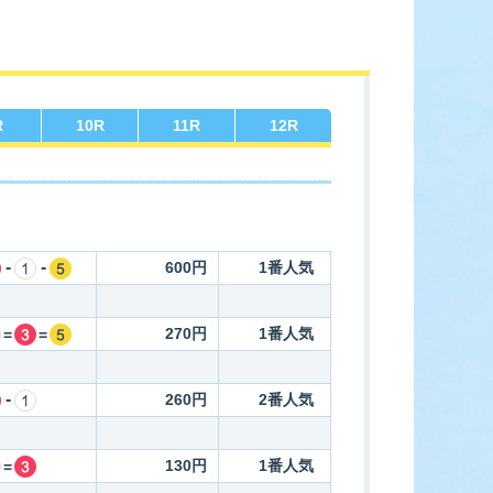
ース展望
全選手コメント
R
10
R
11
R
12
R
-
-
600円
1番人気
270円
1番人気
=
=
-
260円
2番人気
130円
1番人気
=