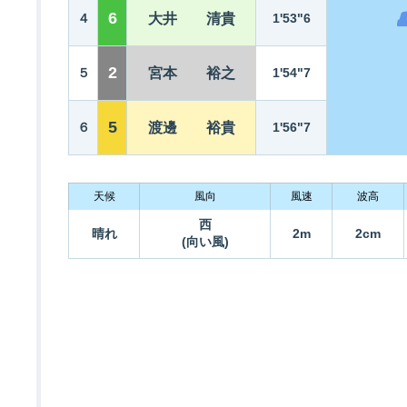
6
４
大井 清貴
1'53"6
2
５
宮本 裕之
1'54"7
5
６
渡邊 裕貴
1'56"7
天候
風向
風速
波高
西
晴れ
2m
2cm
(向い風)