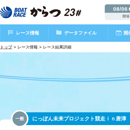
08/06
開場
レース情報
データファイル
開
トップ
レース情報
レース結果詳細
ボートレースからつ（本場）
シリーズインデックス
インフォメーション
モーターデータ
CM・映像集
外向発売所 ドリームピッ
マンスリーレースガイド
ボートデータ
イベント情報
レース結果
にっぽん未来プロジェクト競走ｉｎ唐津
一般