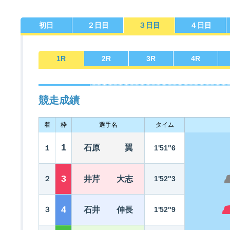
初日
２日目
３日目
４日目
佐賀支部選手一覧
記念競走優勝選手一覧
今節の進入コース別成績
進入コース別選手成績
決まり手
1
R
2
R
3
R
4
R
競走成績
着
枠
選手名
タイム
今節出場選手のマル得情報
1
石原 翼
１
1'51"6
3
２
井芹 大志
1'52"3
4
３
石井 伸長
1'52"9